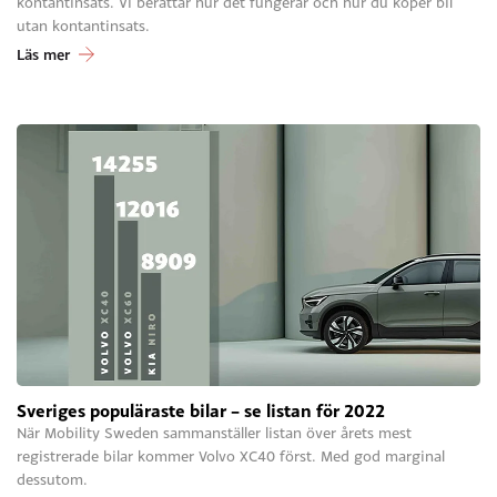
kontantinsats. Vi berättar hur det fungerar och hur du köper bil
utan kontantinsats.
Läs mer
Sveriges populäraste bilar – se listan för 2022
När Mobility Sweden sammanställer listan över årets mest
registrerade bilar kommer Volvo XC40 först. Med god marginal
dessutom.