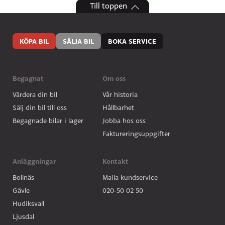
Till toppen
KÖPA BIL
SÄLJA BIL
BOKA SERVICE
Begagnat
Om oss
Värdera din bil
Vår historia
Sälj din bil till oss
Hållbarhet
Begagnade bilar i lager
Jobba hos oss
Faktureringsuppgifter
Anläggningar
Kontakt
Bollnäs
Maila kundservice
Gävle
020-50 02 50
Hudiksvall
Ljusdal