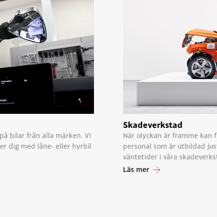
Skadeverkstad
 på bilar från alla märken. Vi
När olyckan är framme kan f
er dig med låne- eller hyrbil
personal som är utbildad jus
väntetider i våra skadeverk
Läs mer