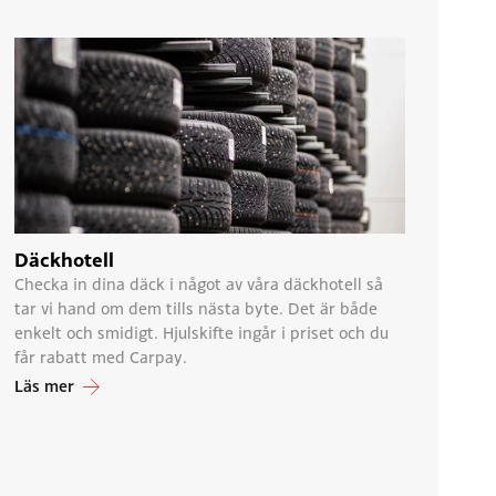
Däckhotell
Checka in dina däck i något av våra däckhotell så
tar vi hand om dem tills nästa byte. Det är både
enkelt och smidigt. Hjulskifte ingår i priset och du
får rabatt med Carpay.
Läs mer