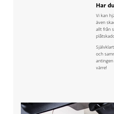
Har du
Vi kan hj
även ska
allt från
plåtskado
Självklar
och samm
antingen 
värre!