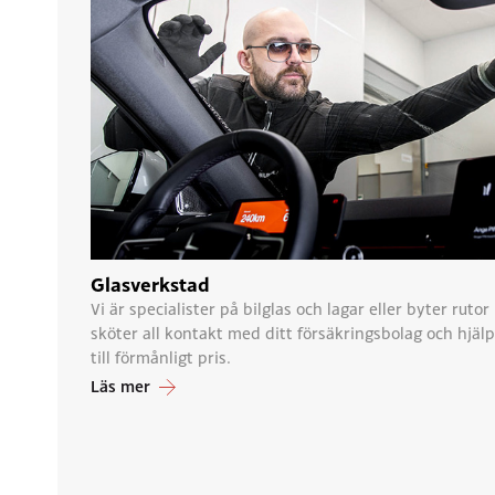
Glasverkstad
Vi är specialister på bilglas och lagar eller byter rutor
sköter all kontakt med ditt försäkringsbolag och hjälp
till förmånligt pris.
Läs mer