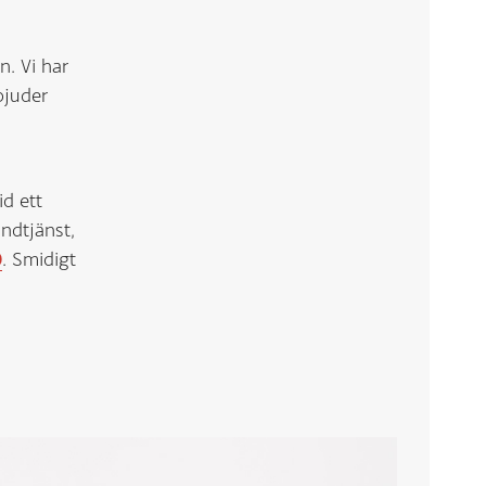
n. Vi har
bjuder
id ett
ndtjänst,
0
. Smidigt