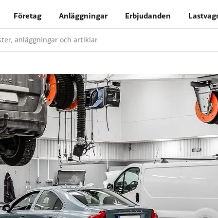
Företag
Anläggningar
Erbjudanden
Lastvag
nster, anläggningar och artiklar