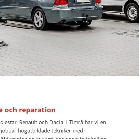
e och reparation
olestar, Renault och Dacia. I Timrå har vi en
er jobbar högutbildade tekniker med
ltid originaldelar samt den senaste tekniken,