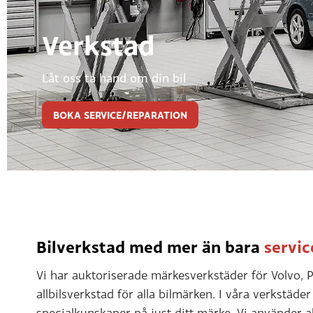
Verkstad
Låt oss ta hand om din bil
BOKA SERVICE/REPARATION
Bilverkstad med mer än bara
servic
Vi har auktoriserade märkesverkstäder för Volvo, P
allbilsverkstad för alla bilmärken. I våra verkstäd
specialkunskaper på just ditt märke. Vi använder al