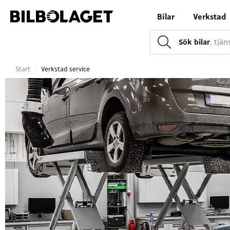
Bilar
Verkstad
Sök bilar
, tjä
Start
/
Verkstad service