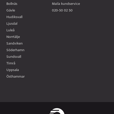
Bollnäs
Maila kundservice
Gävle
020-50 02 50
Hudiksvall
Ljusdal
Luleå
Norrtälje
Tomas Johansson
Sandviken
018-16 02 16
Söderhamn
tomas.johansson@bilbolaget.nu
Sundsvall
Timrå
Uppsala
Östhammar