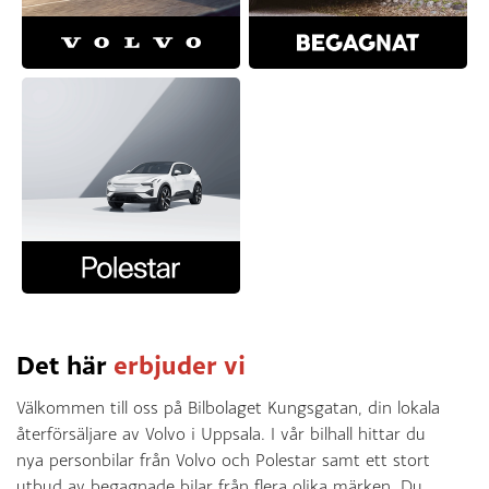
23 december öppet till kl. 16
24 december Julafton stängt
25 december Juldagen stängt
26 december Annandag jul stängt
30 december öppet till kl. 16
31 december Nyårsafton stängt
Det här
erbjuder vi
Välkommen till oss på Bilbolaget Kungsgatan, din lokala
återförsäljare av Volvo i Uppsala. I vår bilhall hittar du
nya personbilar från Volvo och Polestar samt ett stort
utbud av begagnade bilar från flera olika märken. Du