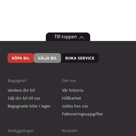
Till toppen
KÖPA BIL
SÄLJA BIL
BOKA SERVICE
William Pettersson
Begagnat
Om oss
018-16 02 47
william.pettersson@bilbolaget.nu
Värdera din bil
Vår historia
Sälj din bil till oss
Hållbarhet
Begagnade bilar i lager
Jobba hos oss
Faktureringsuppgifter
Anläggningar
Kontakt