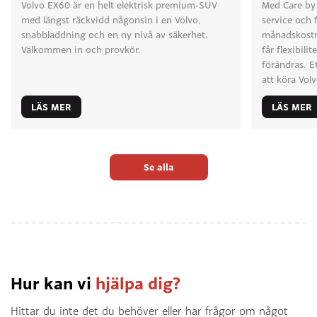
018-16 02 75
Volvo EX60 är en helt elektrisk premium-SUV
Med Care by 
Andre Kjerrud
niklas.forsberg@bilbolaget.nu
med längst räckvidd någonsin i en Volvo,
service och f
Coach
snabbladdning och en ny nivå av säkerhet.
månadskostn
018-16 02 07
Välkommen in och provkör.
får flexibili
andre.kjerrud@bilbolaget.nu
förändras. E
att köra Volv
LÄS MER
LÄS MER
Roger Karlsson
Linus Holmberg
Skadecoach
018-16 01 03
018-16 02 78
linus.holmberg@bilbolaget.nu
roger.karlsson@bilbolaget.nu
Se alla
Tomas Fredriksson
Bildelsrådgivare
018-16 02 56
tomas.fredriksson@bilbolaget.nu
Hur kan vi
hjälpa dig?
Patrick Ångman
Stationschef
Hittar du inte det du behöver eller har frågor om något
018-16 02 01