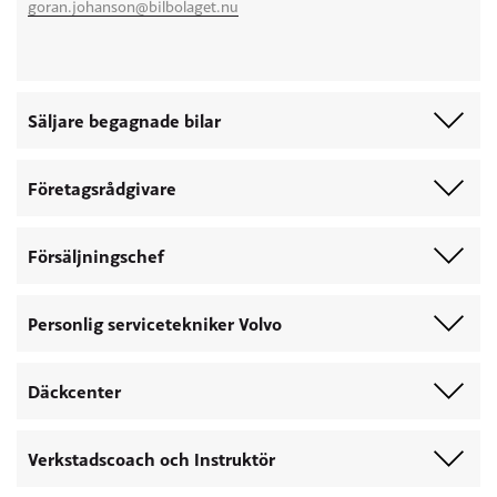
goran.johanson@bilbolaget.nu
Säljare begagnade bilar
Företagsrådgivare
Försäljningschef
Personlig servicetekniker Volvo
Däckcenter
Verkstadscoach och Instruktör
Linus Bouveng