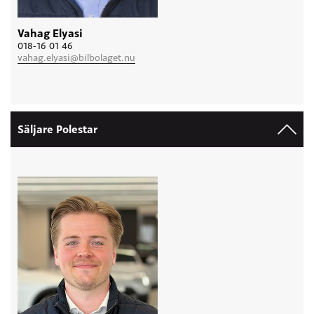
Vahag Elyasi
018-16 01 46
vahag.elyasi@bilbolaget.nu
Säljare Polestar