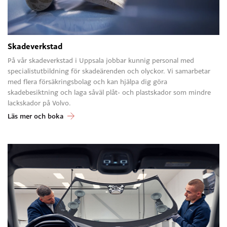
Skadeverkstad
På vår skadeverkstad i Uppsala jobbar kunnig personal med
specialistutbildning för skadeärenden och olyckor. Vi samarbetar
med flera försäkringsbolag och kan hjälpa dig göra
skadebesiktning och laga såväl plåt- och plastskador som mindre
lackskador på Volvo.
Läs mer och boka