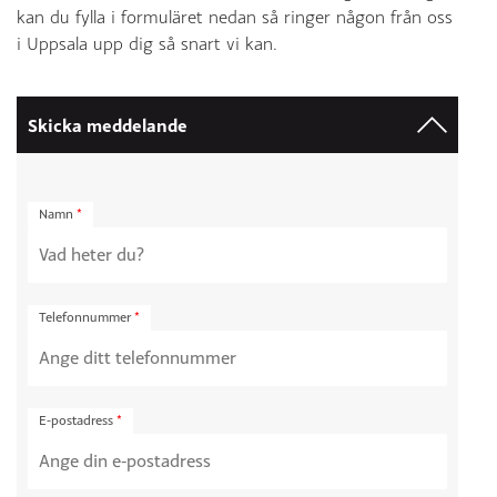
patrick.angman@bilbolaget.nu
kan du fylla i formuläret nedan så ringer någon från oss
i Uppsala upp dig så snart vi kan.
Erik Bergman
Lars Söderquist
018- 16 01 09
Skadechef
Skicka meddelande
erik.bergman@bilbolaget.nu
018-16 02 62
lars.soderquist@bilbolaget.nu
Namn
*
Telefonnummer
*
E-postadress
*
Martin Asp