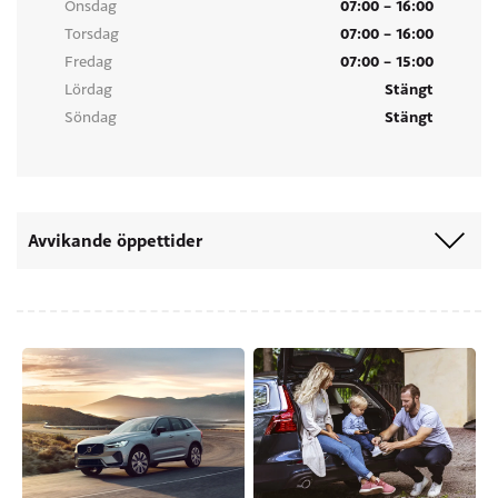
07:00 – 16:00
Onsdag
07:00 – 16:00
Torsdag
07:00 – 15:00
Fredag
Stängt
Lördag
Stängt
Söndag
Avvikande öppettider
2026
22 juni – 21 augusti Hertz öppet kl. 7-16
12 juli – 16 augusti bilförsäljningen stängt söndagar
6 november Allhelgonaafton öppet till kl. 16
7 november Alla helgons dag stängt