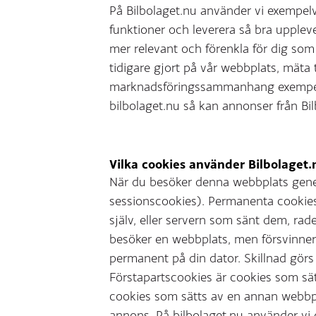
På Bilbolaget.nu använder vi exempel
funktioner och leverera så bra upplev
mer relevant och förenkla för dig som
tidigare gjort på vår webbplats, mäta 
marknadsföringssammanhang exempelvis 
bilbolaget.nu så kan annonser från Bi
Vilka cookies använder Bilbolaget.
När du besöker denna webbplats gener
sessionscookies). Permanenta cookies 
själv, eller servern som sänt dem, ra
besöker en webbplats, men försvinner 
permanent på din dator. Skillnad görs
Förstapartscookies är cookies som sä
cookies som sätts av en annan webbpla
annons. På bilbolaget.nu använder vi 