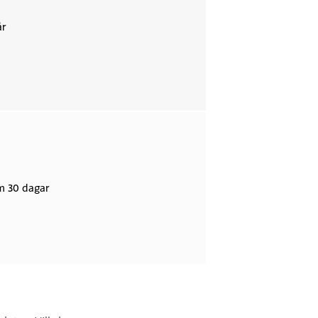
år
m 30 dagar