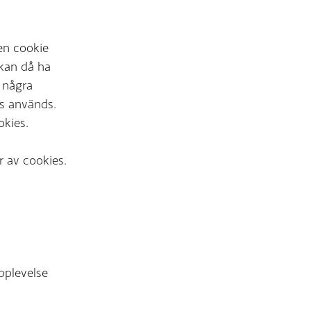
en cookie
 kan då ha
r några
es används.
okies.
r av cookies.
pplevelse