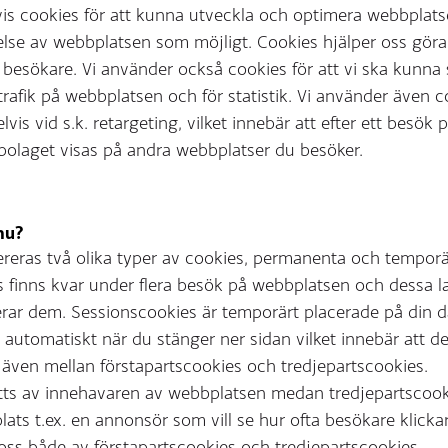
vis cookies för att kunna utveckla och optimera webbplat
else av webbplatsen som möjligt. Cookies hjälper oss göra
 besökare. Vi använder också cookies för att vi ska kunna 
trafik på webbplatsen och för statistik. Vi använder även c
vid s.k. retargeting, vilket innebär att efter ett besök 
lbolaget visas på andra webbplatser du besöker.
nu?
eras två olika typer av cookies, permanenta och temporär
finns kvar under flera besök på webbplatsen och dessa lag
derar dem. Sessionscookies är temporärt placerade på din d
automatiskt när du stänger ner sidan vilket innebär att de
 även mellan förstapartscookies och tredjepartscookies.
tts av innehavaren av webbplatsen medan tredjepartscook
ts t.ex. en annonsör som vill se hur ofta besökare klickar
oss både av förstapartscookies och tredjepartscookies.