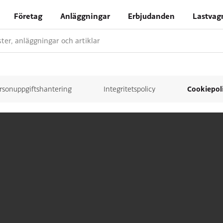
Företag
Anläggningar
Erbjudanden
Lastvag
nster, anläggningar och artiklar
Cookiepol
rsonuppgiftshantering
Integritetspolicy