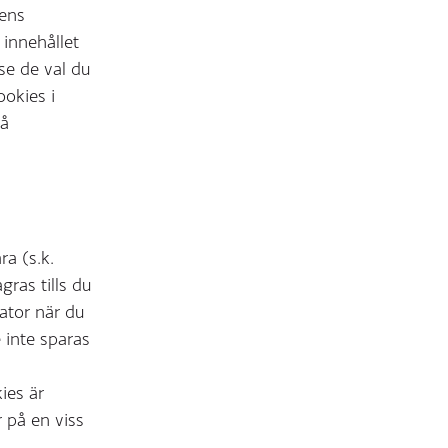
sens
 innehållet
se de val du
ookies i
på
a (s.k.
ras tills du
ator när du
 inte sparas
ies är
 på en viss