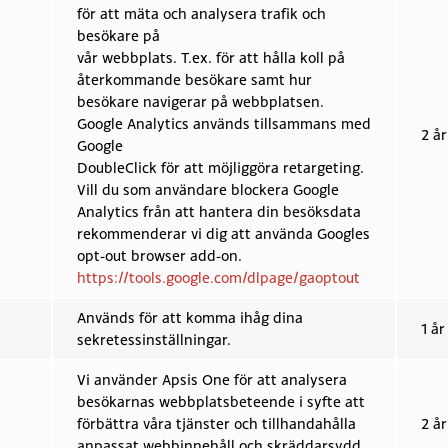
för att mäta och analysera trafik och
besökare på
vår webbplats. T.ex. för att hålla koll på
återkommande besökare samt hur
besökare navigerar på webbplatsen.
Google Analytics används tillsammans med
2 år
Google
DoubleClick för att möjliggöra retargeting.
Vill du som användare blockera Google
Analytics från att hantera din besöksdata
rekommenderar vi dig att använda Googles
opt-out browser add-on.
https://tools.google.com/dlpage/gaoptout
Används för att komma ihåg dina
1 år
sekretessinställningar.
Vi använder Apsis One för att analysera
besökarnas webbplatsbeteende i syfte att
förbättra våra tjänster och tillhandahålla
2 år
anpassat webbinnehåll och skräddarsydd