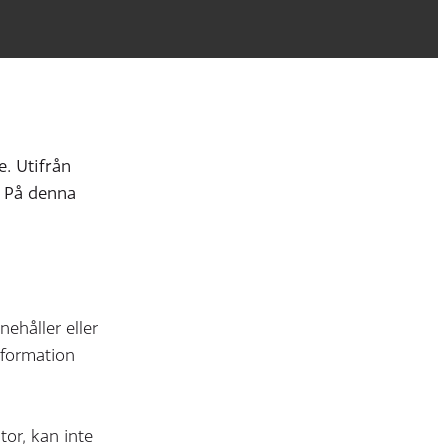
e. Utifrån
. På denna
nehåller eller
nformation
or, kan inte