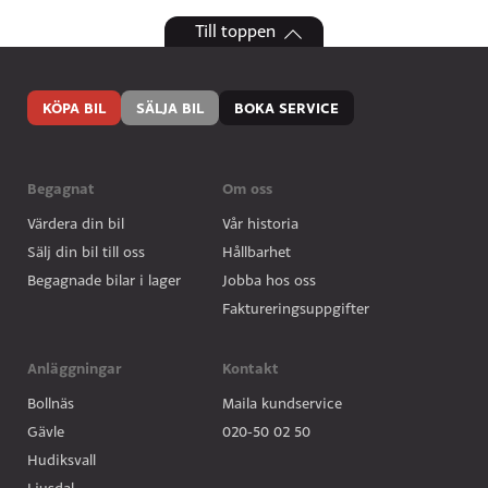
Till toppen
KÖPA BIL
SÄLJA BIL
BOKA SERVICE
Begagnat
Om oss
Värdera din bil
Vår historia
Sälj din bil till oss
Hållbarhet
Begagnade bilar i lager
Jobba hos oss
Faktureringsuppgifter
Anläggningar
Kontakt
Bollnäs
Maila kundservice
Gävle
020-50 02 50
Hudiksvall