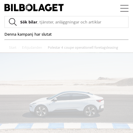
Sök bilar
, tjänster, anläggningar och artiklar
Denna kampanj har slutat
Start
/
Erbjudanden
/
Polestar 4 coupe operationell foretagsleasing