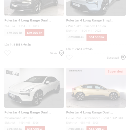
Polestar 4 Long Range Dual Motor
Polestar 4 Long Range Single Motor
/ Plus / Pilot / Business Edition
Elektrisk
2 104 mil
2025
Elektrisk
1 500 mil
2025
679 500 kr
619 500 kr
629 800 kr
564 500 kr
Lån fr.
8 385 kr/mån
Lån fr.
7 643 kr/mån
Gävle
Sundsvall
Superdeal
Polestar 4 Long Range Dual Motor
Polestar 4 Long Range Dual Motor
Performance Pilot Plus
LRDM - Plus - Performance - Gold * SUPERDEAL *
Elektrisk
1 454 mil
2026
Elektrisk
698 mil
2025
729 800 kr
694 500 kr
698 500 kr
644 500 kr