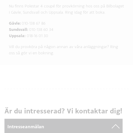
Nu finns Polestar 4 coupé för provkörning hos oss på Bilbolaget
i Gävle, Sundsvall och Uppsala. Ring idag för att boka.
Gävle:
010-138 67 86
Sundsvall:
010-138 60 34
Uppsala:
018-16 01 30
Vill du provköra på någon annan av våra anläggningar? Ring
oss så gör vi en bokning.
Är du intresserad? Vi kontaktar dig!
Intresseanmälan