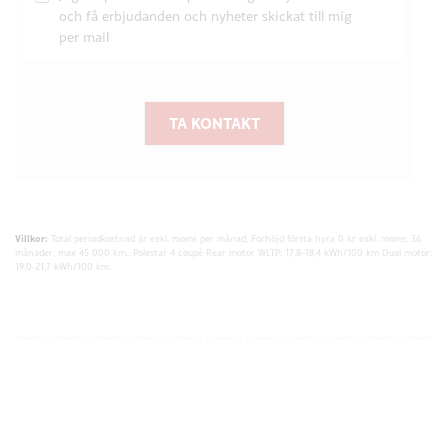
och få erbjudanden och nyheter skickat till mig
per mail
TA KONTAKT
Villkor:
Total periodkostnad är exkl. moms per månad, Förhöjd första hyra 0 kr exkl. moms, 36
månader, max 45 000 km.. Polestar 4 coupé Rear motor WLTP: 17,8–18,4 kWh/100 km Dual motor:
19,0-21,7 kWh/100 km.