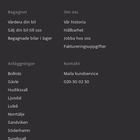
Begagnat
Om oss
Värdera din bil
Vår historia
Sälj din bil till oss
Hållbarhet
Begagnade bilar i lager
Jobba hos oss
Faktureringsuppgifter
Anläggningar
Kontakt
Bollnäs
Maila kundservice
Gävle
020-50 02 50
Hudiksvall
Ljusdal
Luleå
Norrtälje
Sandviken
Söderhamn
Sundsvall