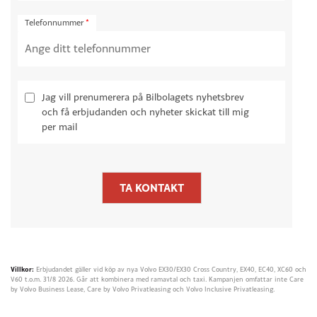
Telefonnummer
*
Jag vill prenumerera på Bilbolagets nyhetsbrev
och få erbjudanden och nyheter skickat till mig
per mail
TA KONTAKT
Villkor:
Erbjudandet gäller vid köp av nya Volvo EX30/EX30 Cross Country, EX40, EC40, XC60 och
V60 t.o.m. 31/8 2026. Går att kombinera med ramavtal och taxi. Kampanjen omfattar inte Care
by Volvo Business Lease, Care by Volvo Privatleasing och Volvo Inclusive Privatleasing.