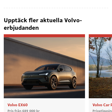
Upptäck fler aktuella Volvo-
erbjudanden
Volvo EX60
Volvo Car 
Pris från 689 000 kr
Privatleasi