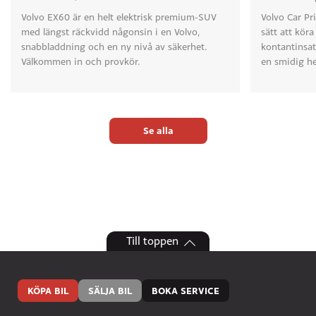
Volvo EX60 är en helt elektrisk premium-SUV
Volvo Car Pri
med längst räckvidd någonsin i en Volvo,
sätt att köra
snabbladdning och en ny nivå av säkerhet.
kontantinsa
Välkommen in och provkör.
en smidig he
Se alla
Till toppen
KÖPA BIL
SÄLJA BIL
BOKA SERVICE