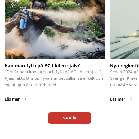
Kan man fylla på AC i bilen själv?
Nya regler f
”Det är bara köpa gas och fylla på AC i bilen själv.”
Sedan 2024 gäll
Njae, faktiskt inte. Tyvärr är det sällan så enkelt och
Sverige. Krave
egentligen är det förbjudet.
nu måste vara
Läs mer
Läs mer
Se alla