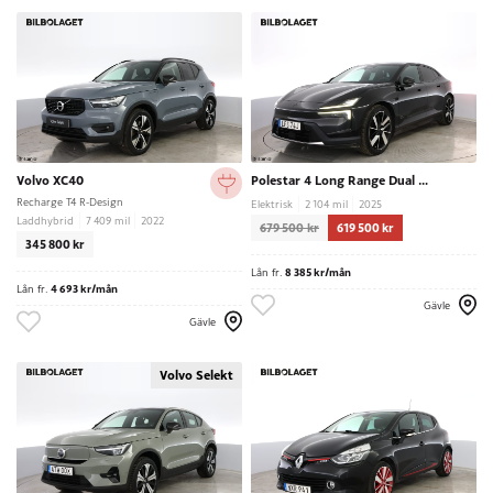
Volvo XC40
Polestar 4 Long Range Dual Motor
Recharge T4 R-Design
Elektrisk
2 104 mil
2025
Laddhybrid
7 409 mil
2022
679 500 kr
619 500 kr
345 800 kr
Lån fr.
8 385 kr/mån
Lån fr.
4 693 kr/mån
Gävle
Gävle
Volvo Selekt