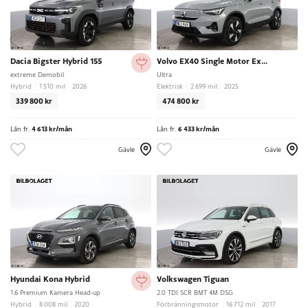
Dacia Bigster Hybrid 155
Volvo EX40 Single Motor Extended Range
extreme Demobil
Ultra
Hybrid
1 510 mil
2026
Elektrisk
2 699 mil
2025
339 800 kr
474 800 kr
Lån fr.
4 613 kr/mån
Lån fr.
6 433 kr/mån
Gävle
Gävle
Hyundai Kona Hybrid
Volkswagen Tiguan
1.6 Premium Kamera Head-up
2.0 TDI SCR BMT 4M DSG
Hybrid
8 008 mil
2020
Förbränningsmotor
16 712 mil
2017