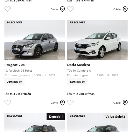
Lån fr.
3 049 kr/mån
Lån fr.
5 418 kr/mån
Gävle
Gävle
Peugeot 208
Dacia Sandero
1.2 PureTech GT Paket
TCe 90 Comfort A
Förbränningsmotor
3 950 mil
2022
Förbränningsmotor
1 400 mil
2022
219 800 kr
149 800 kr
Lån fr.
3 014 kr/mån
Lån fr.
2 088 kr/mån
Gävle
Gävle
Demobil
Volvo Selekt