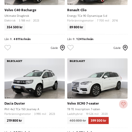
Volvo C40 Recharge
Renault Clio
Ultimate Dragkrok
Energy TCe 90 Dynamique 5-d
Elektrisk
5 188 mil
2023
Förbränningsmotor
7 700 mil
2016
354 500 kr
89 800 kr
Lån fr.
4 811 kr/mån
Lån fr.
1 241 kr/mån
Gävle
Gävle
Dacia Duster
Volvo XC90 7-seater
PhII 4x2 TCe 150 Journey A
T8 TE Inscription 7-säten
Förbränningsmotor
3 990 mil
2023
Laddhybrid
19 526 mil
2020
219 800 kr
405 800 kr
399 500 kr