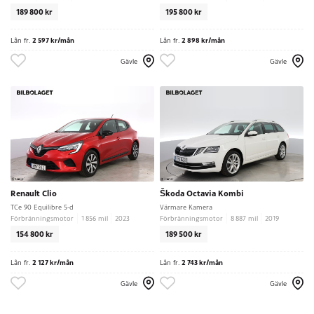
189 800 kr
195 800 kr
Lån fr.
2 597 kr/mån
Lån fr.
2 898 kr/mån
Gävle
Gävle
Renault Clio
Škoda Octavia Kombi
TCe 90 Equilibre 5-d
Värmare Kamera
Förbränningsmotor
1 856 mil
2023
Förbränningsmotor
8 887 mil
2019
154 800 kr
189 500 kr
Lån fr.
2 127 kr/mån
Lån fr.
2 743 kr/mån
Gävle
Gävle