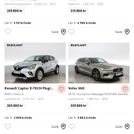
Förbränningsmotor
9 250 mil
2017
Elektrisk
2 561 mil
2025
259 800 kr
515 800 kr
Lån fr.
3 761 kr/mån
Lån fr.
6 986 kr/mån
Gävle
Gävle
Renault Captur E-TECH Plugin-Hybrid 160
Volvo V60
PHEV Intens A
T8 TE Inscription/Massage/HUD/360 kamera/Harmankardon
Laddhybrid
6 121 mil
2021
Laddhybrid
7 866 mil
2019
205 800 kr
359 800 kr
Lån fr.
2 805 kr/mån
Lån fr.
4 882 kr/mån
Gävle
Gävle