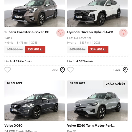
Subaru Forester e-Boxer XFuel
Hyundai Tucson Hybrid 4WD
150hk
HEV 1.6T Essential
Hybrid
3 475 mil
2023
Hybrid
2 339 mil
2025
369 800 kr
359 500 kr
369 800 kr
334 500 kr
Lån fr.
4 945 kr/mån
Lån fr.
4 607 kr/mån
Gävle
Gävle
Volvo Selekt
Volvo XC60
Volvo EX40 Twin Motor Performance
D4 AWD Classic R-Design
Plus SE