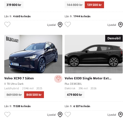
319 800 kr
144 800 kr
139 500 kr
Lån fr.
4 660 kr/mån
Lån fr.
1 944 kr/mån
Ljusdal
Ljusdal
Demobil
Volvo XC90 7 Säten
Volvo EX30 Single Motor Extended Range
II T8 Ultra Dark
Plus DEMOBIL
Laddhybrid
2 046 mil
2025
Elektrisk
396 mil
2026
869 500 kr
848 500 kr
479 800 kr
Lån fr.
11 538 kr/mån
Lån fr.
6 537 kr/mån
Ljusdal
Ljusdal