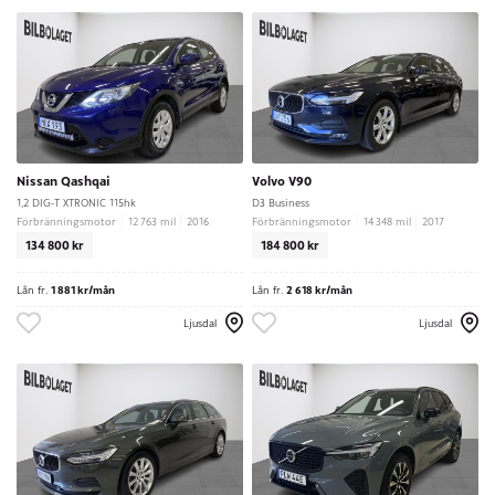
Nissan Qashqai
Volvo V90
1,2 DIG-T XTRONIC 115hk
D3 Business
Förbränningsmotor
12 763 mil
2016
Förbränningsmotor
14 348 mil
2017
134 800 kr
184 800 kr
Lån fr.
1 881 kr/mån
Lån fr.
2 618 kr/mån
Ljusdal
Ljusdal