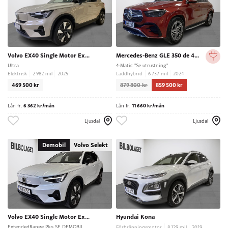
Volvo EX40 Single Motor Extended Range
Mercedes-Benz GLE 350 de 4MATIC Coupé
Ultra
4-Matic "Se utrustning"
Elektrisk
2 982 mil
2025
Laddhybrid
6 737 mil
2024
469 500 kr
879 800 kr
859 500 kr
Lån fr.
6 362 kr/mån
Lån fr.
11 660 kr/mån
Ljusdal
Ljusdal
Demobil
Volvo Selekt
Volvo EX40 Single Motor Extended Range
Hyundai Kona
ExtendedRange Plus SE DEMOBIL
Förbränningsmotor
8 129 mil
2019