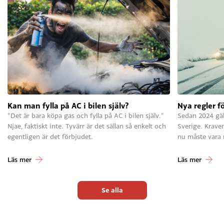
Kan man fylla på AC i bilen själv?
Nya regler f
”Det är bara köpa gas och fylla på AC i bilen själv.”
Sedan 2024 gäll
Njae, faktiskt inte. Tyvärr är det sällan så enkelt och
Sverige. Krave
egentligen är det förbjudet.
nu måste vara
Läs mer
Läs mer
Se alla