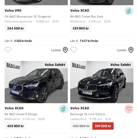
Volvo V90
Volvo XC60
D4 AWD Momentum SE Dragkrok
B4 AWD Diesel Plus Dark
Förbränningsmotor
13 838 mil
2019
Mildhybrid
5 074 mil
2024
244 500 kr
539 800 kr
Lån fr.
3 555 kr/mån
Lån fr.
7 627 kr/mån
Ljusdal
Ljusdal
Volvo Selekt
Volvo Selekt
Volvo XC60
Volvo XC60
B4 AWD Diesel R-Design
Recharge T6 Core Edition
Mildhybrid
6 124 mil
2020
Laddhybrid
9 795 mil
2023
405 800 kr
405 800 kr
399 500 kr