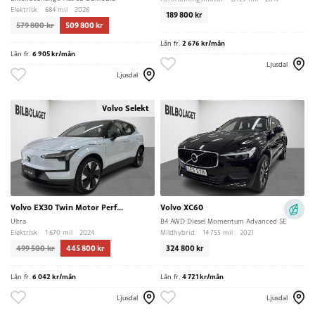
Elektrisk
684 mil
2026
189 800 kr
579 800 kr
509 800 kr
Lån fr.
2 676 kr/mån
Lån fr.
6 905 kr/mån
Ljusdal
Ljusdal
Volvo Selekt
Volvo EX30 Twin Motor Performance
Volvo XC60
Ultra
B4 AWD Diesel Momentum Advanced SE
Elektrisk
1 670 mil
2024
Mildhybrid
14 755 mil
2021
499 500 kr
445 800 kr
324 800 kr
Lån fr.
6 042 kr/mån
Lån fr.
4 721 kr/mån
Ljusdal
Ljusdal