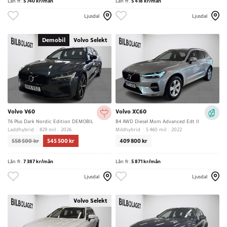
Lån fr.
5 740 kr/mån
Lån fr.
5 418 kr/mån
Ljusdal
Ljusdal
Demobil
Volvo Selekt
Volvo V60
Volvo XC60
T6 Plus Dark Nordic Edition DEMOBIL
B4 AWD Diesel Mom Advanced Edt II
Laddhybrid
829 mil
2026
Mildhybrid
5 460 mil
2022
558 500 kr
545 500 kr
409 800 kr
Lån fr.
7 387 kr/mån
Lån fr.
5 871 kr/mån
Ljusdal
Ljusdal
Volvo Selekt