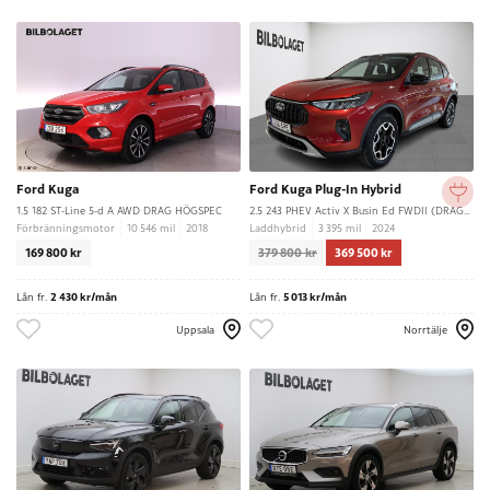
Ford Kuga
Ford Kuga Plug-In Hybrid
1.5 182 ST-Line 5-d A AWD DRAG HÖGSPEC
2.5 243 PHEV Activ X Busin Ed FWDII (DRAG/NAV/360)
Förbränningsmotor
10 546 mil
2018
Laddhybrid
3 395 mil
2024
169 800 kr
379 800 kr
369 500 kr
Lån fr.
2 430 kr/mån
Lån fr.
5 013 kr/mån
Uppsala
Norrtälje