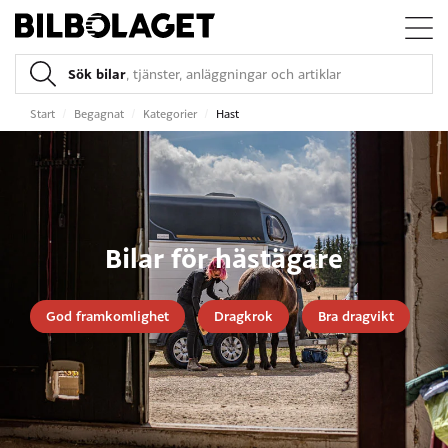
Sök bilar
, tjänster, anläggningar och artiklar
Start
/
Begagnat
/
Kategorier
/
Hast
Bilar för hästägare
God framkomlighet
Dragkrok
Bra dragvikt