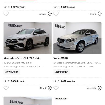
Lån fr.
6 969 kr/mån
Lån fr.
4 630 kr/mån
Bollnäs
Timrå
Mercedes-Benz GLA 220 d 4MATIC
Volvo XC60
8G-DCT (190hk) AMG-Line
D4 Classic Summum(POLESTAR/DRAG/NAVI/PANO/KAMERA)
Förbränningsmotor
5 644 mil
2021
Förbränningsmotor
7 913 mil
2017
349 800 kr
259 800 kr
Lån fr.
5 008 kr/mån
Lån fr.
3 652 kr/mån
Timrå
Norrtälje