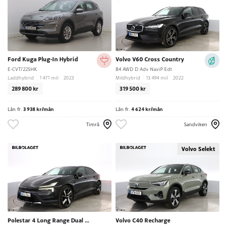
Ford Kuga Plug-In Hybrid
Volvo V60 Cross Country
E-CVT/225HK
B4 AWD D Adv NaviP Edt
Laddhybrid
1 471 mil
2023
Mildhybrid
13 494 mil
2022
289 800 kr
319 500 kr
Lån fr.
3 938 kr/mån
Lån fr.
4 624 kr/mån
Timrå
Sandviken
Volvo Selekt
Polestar 4 Long Range Dual Motor
Volvo C40 Recharge