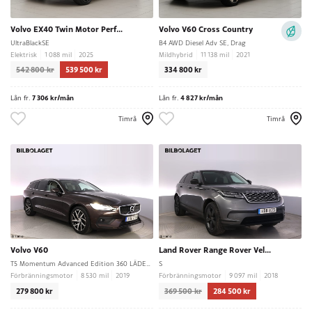
Volvo EX40 Twin Motor Performance
Volvo V60 Cross Country
UltraBlackSE
B4 AWD Diesel Adv SE, Drag
Elektrisk
1 088 mil
2025
Mildhybrid
11 138 mil
2021
542 800 kr
539 500 kr
334 800 kr
Lån fr.
7 306 kr/mån
Lån fr.
4 827 kr/mån
Timrå
Timrå
Volvo V60
Land Rover Range Rover Velar P300 AWD
T5 Momentum Advanced Edition 360 LÄDER DRAG
S
Förbränningsmotor
8 530 mil
2019
Förbränningsmotor
9 097 mil
2018
279 800 kr
369 500 kr
284 500 kr