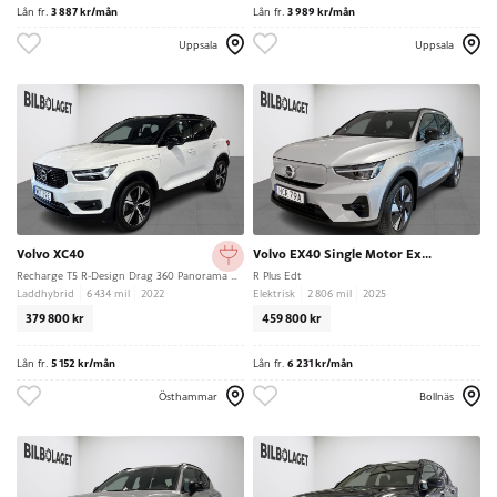
Lån fr.
3 887 kr/mån
Lån fr.
3 989 kr/mån
Uppsala
Uppsala
Volvo XC40
Volvo EX40 Single Motor Extended Range
Recharge T5 R-Design Drag 360 Panorama H/K
R Plus Edt
Laddhybrid
6 434 mil
2022
Elektrisk
2 806 mil
2025
379 800 kr
459 800 kr
Lån fr.
5 152 kr/mån
Lån fr.
6 231 kr/mån
Östhammar
Bollnäs