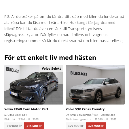
P.S. Är du osäker på om du får dra ditt släp med bilen du funderar på
att köpa kan du läsa mer i vår artikel
Hur tungt får jag dra med
bilen?
Där hittar du även en länk till Transportstyrelsens
släpvagnskalkylator. Där fyller du bara i bilens och vagnens
registreringsnummer så får du direkt svar på om bilen passar eller ej.
För ett enkelt liv med hästen
Volvo Selekt
Volvo EX40 Twin Motor Performance
Volvo V90 Cross Country
M Ultra Black Edt
D4 AWD Volvo/Pano/H&K - OceanRace
Elektrisk
2 266 mil
2025
Förbränningsmotor
15 030 mil
2019
519 800 kr
514 500 kr
329 800 kr
324 900 kr