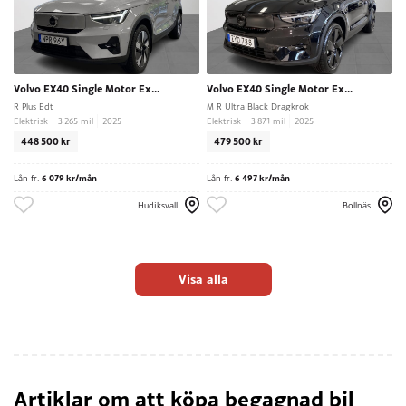
Volvo EX40 Single Motor Extended Range
Volvo EX40 Single Motor Extended Range
R Plus Edt
M R Ultra Black Dragkrok
Elektrisk
3 265 mil
2025
Elektrisk
3 871 mil
2025
448 500 kr
479 500 kr
Lån fr.
6 079 kr/mån
Lån fr.
6 497 kr/mån
Hudiksvall
Bollnäs
Visa alla
Artiklar om att köpa begagnad bil