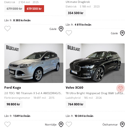
Ultimate Dragkrok
Elektrisk
2 104 mil
2025
Elektrisk
5 188 mil
2023
679 500 kr
619 500 kr
354 500 kr
Lån fr.
8 385 kr/mån
Lån fr.
4 811 kr/mån
Gävle
Gävle
Ford Kuga
Volvo XC60
2.0 TDCi 180 Titanium X 5-d A AWD(DRAG/SÄTESVÄRME)
T8 Ultra Bright Högspecad Drag B&W Luftfjädring
Förbränningsmotor
18 697 mil
2015
Laddhybrid
185 mil
2026
98 800 kr
764 800 kr
Lån fr.
1 549 kr/mån
Lån fr.
10 344 kr/mån
Norrtälje
Östhammar