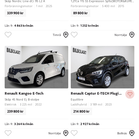
Skåp Nordic Line dCi 95 L2 A
1,2TCe 115 SS Expression SpTo(MOTOR&KUPE VÄRMARE)
Förbränningsmotor
1 mil
2025
Förbränningsmotor
5 400 mil
2015
339 900 kr
89 800 kr
Lån fr.
4 863 kr/mån
Lån fr.
1 252 kr/mån
Timrå
Norrtälje
Renault Kangoo E-Tech
Renault Captur E-TECH Plugin-Hybrid 160
Skåp 45 Nord Ej B-stolpe
Equilibre
Elektrisk
3 225 mil
2022
Laddhybrid
3 189 mil
2023
239 800 kr
214 800 kr
Lån fr.
3 264 kr/mån
Lån fr.
2 927 kr/mån
Norrtälje
Bollnäs