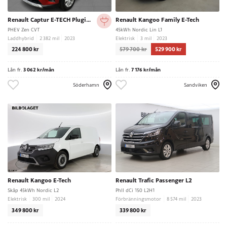
Renault Captur E-TECH Plugin-Hybrid 160
Renault Kangoo Family E-Tech
PHEV Zen CVT
45kWh Nordic Lin L1
Laddhybrid
2 382 mil
2023
Elektrisk
3 mil
2023
224 800 kr
579 700 kr
529 900 kr
Lån fr.
3 062 kr/mån
Lån fr.
7 176 kr/mån
Söderhamn
Sandviken
Renault Kangoo E-Tech
Renault Trafic Passenger L2
Skåp 45kWh Nordic L2
PhII dCi 150 L2H1
Elektrisk
300 mil
2024
Förbränningsmotor
8 574 mil
2023
349 800 kr
339 800 kr