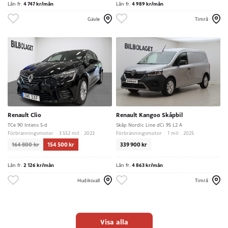
Lån fr.
4 747 kr/mån
Lån fr.
4 989 kr/mån
Gävle
Timrå
Renault Clio
Renault Kangoo Skåpbil
TCe 90 Intens 5-d
Skåp Nordic Line dCi 95 L2 A
Förbränningsmotor
3 552 mil
2023
Förbränningsmotor
1 mil
2025
164 800 kr
154 500 kr
339 900 kr
Lån fr.
2 126 kr/mån
Lån fr.
4 863 kr/mån
Hudiksvall
Timrå
Visa alla