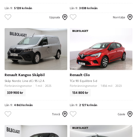
Lån fr.
5 128 kr/mån
Lån fr.
3 038 kr/mån
Uppsala
Norrtälje
Renault Kangoo Skåpbil
Renault Clio
Skåp Nordic Line dCi 95 L2 A
TCe 90 Equilibre 5-d
Förbränningsmotor
1 mil
2025
Förbränningsmotor
1 856 mil
2023
339 900 kr
154 800 kr
Lån fr.
4 863 kr/mån
Lån fr.
2 127 kr/mån
Timrå
Gävle