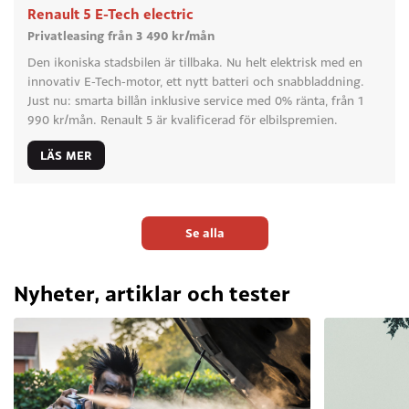
Renault 5 E-Tech electric
Privatleasing från 3 490 kr/mån
Den ikoniska stadsbilen är tillbaka. Nu helt elektrisk med en
innovativ E-Tech-motor, ett nytt batteri och snabbladdning.
Just nu: smarta billån inklusive service med 0% ränta, från 1
990 kr/mån. Renault 5 är kvalificerad för elbilspremien.
LÄS MER
Se alla
Nyheter, artiklar och tester