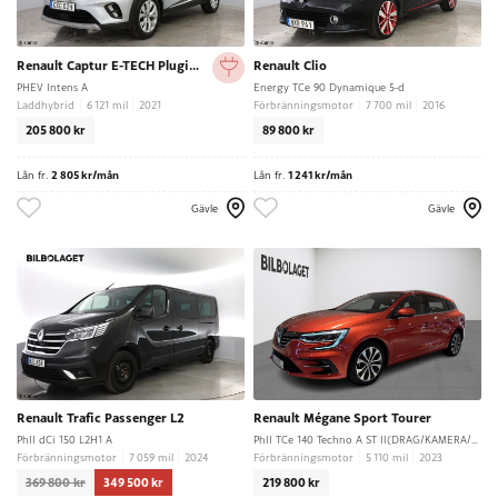
Renault Captur E-TECH Plugin-Hybrid 160
Renault Clio
PHEV Intens A
Energy TCe 90 Dynamique 5-d
Laddhybrid
6 121 mil
2021
Förbränningsmotor
7 700 mil
2016
205 800 kr
89 800 kr
Lån fr.
2 805 kr/mån
Lån fr.
1 241 kr/mån
Gävle
Gävle
Renault Trafic Passenger L2
Renault Mégane Sport Tourer
PhII dCi 150 L2H1 A
PhII TCe 140 Techno A ST II(DRAG/KAMERA/NAVI)
Förbränningsmotor
7 059 mil
2024
Förbränningsmotor
5 110 mil
2023
369 800 kr
349 500 kr
219 800 kr