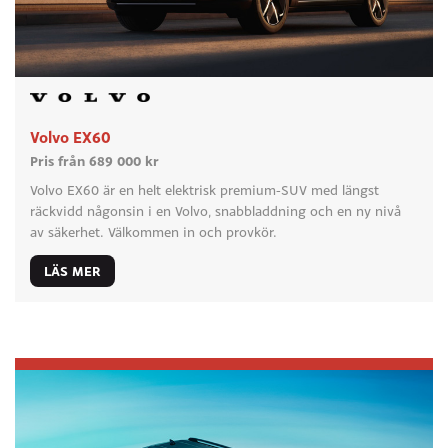
Volvo EX60
Pris från 689 000 kr
Volvo EX60 är en helt elektrisk premium-SUV med längst
räckvidd någonsin i en Volvo, snabbladdning och en ny nivå
av säkerhet. Välkommen in och provkör.
LÄS MER