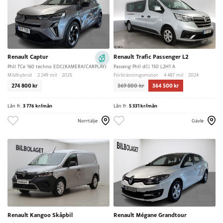
Renault Captur
Renault Trafic Passenger L2
PhII TCe 160 techno EDC(KAMERA/CARPLAY)
Passeng PhII dCi 150 L2H1 A
Mildhybrid
2 249 mil
2025
Förbränningsmotor
4 487 mil
2024
274 800 kr
369 800 kr
364 500 kr
Lån fr.
3 776 kr/mån
Lån fr.
5 331 kr/mån
Norrtälje
Gävle
Renault Kangoo Skåpbil
Renault Mégane Grandtour