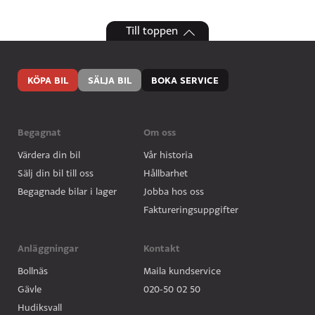
Till toppen
KÖPA BIL
SÄLJA BIL
BOKA SERVICE
Begagnat
Om oss
Värdera din bil
Vår historia
Sälj din bil till oss
Hållbarhet
Begagnade bilar i lager
Jobba hos oss
Faktureringsuppgifter
Anläggningar
Kontakt
Bollnäs
Maila kundservice
Gävle
020-50 02 50
Hudiksvall