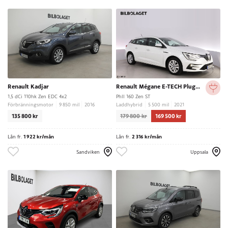
Renault Kadjar
Renault Mégane E-TECH Plug-in Sport Tourer
1,5 dCi 110hk Zen EDC 4x2
PhII 160 Zen ST
Förbränningsmotor
9 850 mil
2016
Laddhybrid
5 500 mil
2021
135 800 kr
179 800 kr
169 500 kr
Lån fr.
1 922 kr/mån
Lån fr.
2 316 kr/mån
Sandviken
Uppsala