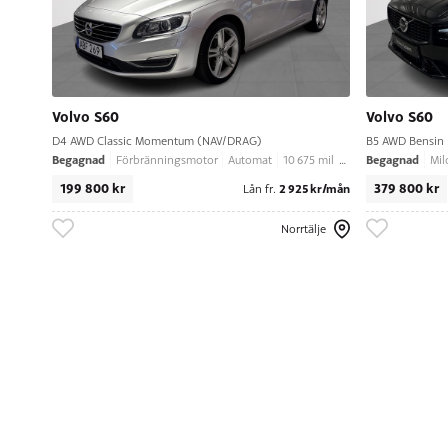
Volvo S60
Volvo S60
D4 AWD Classic Momentum (NAV/DRAG)
B5 AWD Bensin 
Begagnad
Begagnad
Förbränningsmotor
Automat
10 675 mil
2018
Mil
199 800 kr
379 800 kr
2 925 kr/mån
Lån fr.
Norrtälje