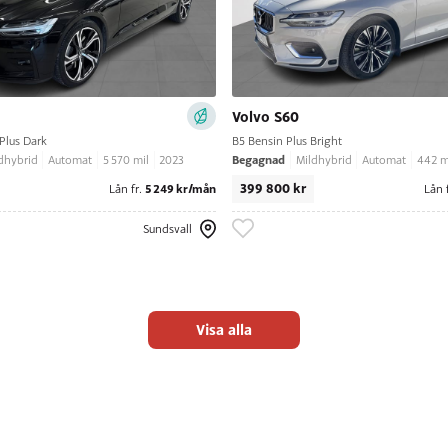
Volvo S60
Plus Dark
B5 Bensin Plus Bright
Begagnad
dhybrid
Automat
5 570 mil
2023
Mildhybrid
Automat
442 m
399 800 kr
5 249 kr/mån
Lån fr.
Lån 
Sundsvall
Visa alla