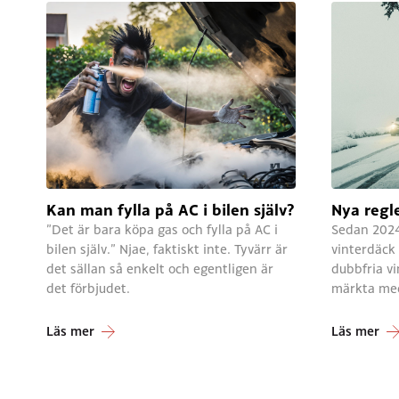
Kan man fylla på AC i bilen själv?
Nya regle
”Det är bara köpa gas och fylla på AC i
Sedan 2024 
bilen själv.” Njae, faktiskt inte. Tyvärr är
vinterdäck 
det sällan så enkelt och egentligen är
dubbfria v
det förbjudet.
märkta me
Läs mer
Läs mer