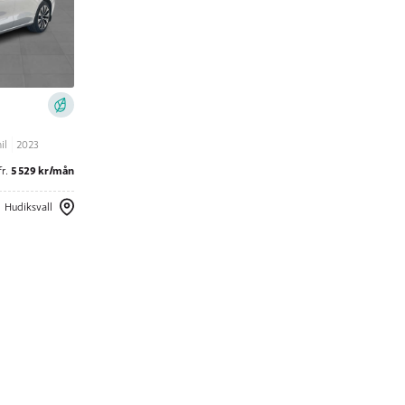
il
2023
5 529 kr/mån
fr.
Hudiksvall