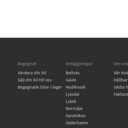
Begagnat
Anläggningar
Om os
Värdera din bil
Bollnäs
Vår his
Sälj din bil till oss
Gävle
Hållbar
Begagnade bilar i lager
Hudiksvall
Jobba h
Ljusdal
Fakture
Luleå
Norrtälje
Sandviken
Söderhamn