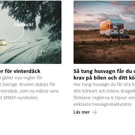
r för vinterdäck
Så tung husvagn får du 
krav på bilen och ditt kö
gäller nya regler för
i Sverige. Kraven skärps för
Hur tung husvagn du får dra b
interdäck, som nu måste vara
ditt körkort och bilens dragvik
d 3PMSF-symbolen.
förklarar reglerna & tipsar om
enklaste husvagnskalkylator.
Läs mer