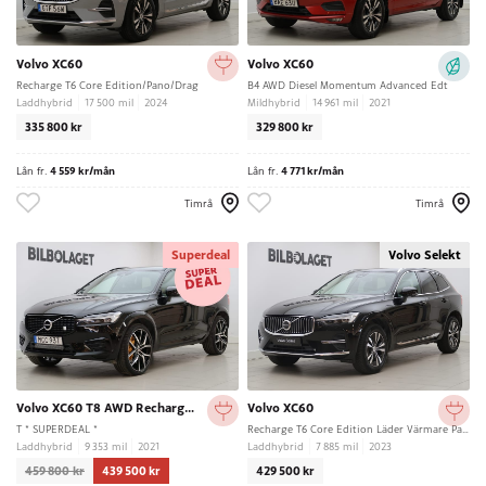
Volvo XC60
Volvo XC60
Recharge T6 Core Edition/Pano/Drag
B4 AWD Diesel Momentum Advanced Edt
Laddhybrid
17 500 mil
2024
Mildhybrid
14 961 mil
2021
335 800 kr
329 800 kr
Lån fr.
4 559 kr/mån
Lån fr.
4 771 kr/mån
Timrå
Timrå
Superdeal
Volvo Selekt
Volvo XC60 T8 AWD Recharge Polestar Engineered
Volvo XC60
T * SUPERDEAL *
Recharge T6 Core Edition Läder Värmare Panorama
Laddhybrid
9 353 mil
2021
Laddhybrid
7 885 mil
2023
459 800 kr
439 500 kr
429 500 kr