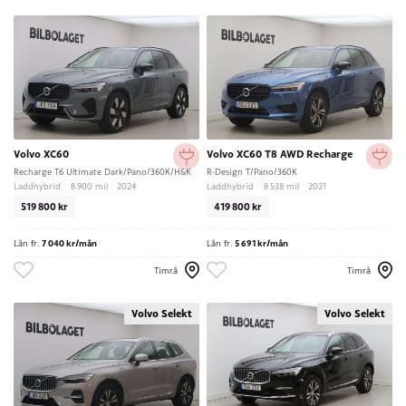
Volvo XC60
Volvo XC60 T8 AWD Recharge
Recharge T6 Ultimate Dark/Pano/360K/H&K
R-Design T/Pano/360K
Laddhybrid
8 900 mil
2024
Laddhybrid
8 538 mil
2021
519 800 kr
419 800 kr
Lån fr.
7 040 kr/mån
Lån fr.
5 691 kr/mån
Timrå
Timrå
Volvo Selekt
Volvo Selekt