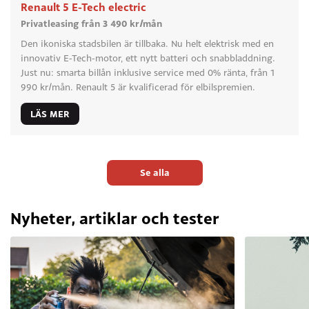
Renault 5 E-Tech electric
Privatleasing från 3 490 kr/mån
Den ikoniska stadsbilen är tillbaka. Nu helt elektrisk med en
innovativ E-Tech-motor, ett nytt batteri och snabbladdning.
Just nu: smarta billån inklusive service med 0% ränta, från 1
990 kr/mån. Renault 5 är kvalificerad för elbilspremien.
LÄS MER
Se alla
Nyheter, artiklar och tester