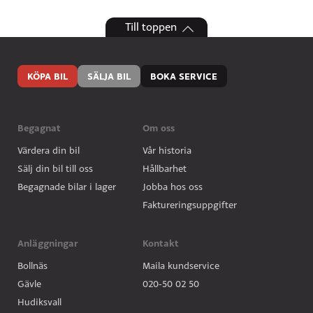
Till toppen
KÖPA BIL
SÄLJA BIL
BOKA SERVICE
Begagnat
Om oss
Värdera din bil
Vår historia
Sälj din bil till oss
Hållbarhet
Begagnade bilar i lager
Jobba hos oss
Faktureringsuppgifter
Anläggningar
Kontakt
Bollnäs
Maila kundservice
Gävle
020-50 02 50
Hudiksvall