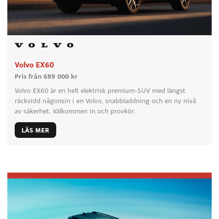
Volvo EX60
Pris från 689 000 kr
Volvo EX60 är en helt elektrisk premium-SUV med längst
räckvidd någonsin i en Volvo, snabbladdning och en ny nivå
av säkerhet. Välkommen in och provkör.
LÄS MER