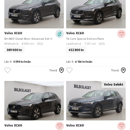
Volvo XC60
Volvo XC60
B4 AWD Diesel Mom Advanced Edt II
T6 Core Special Edition/Pano
Mildhybrid
8 000 mil
2022
Laddhybrid
7 257 mil
2025
389 000 kr
452 800 kr
Lån fr.
5 590 kr/mån
Lån fr.
6 136 kr/mån
Timrå
Timrå
Volvo Selekt
Volvo XC60
Volvo XC60