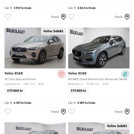
Lån fr.
5 957 kr/mån
Lån fr.
5 822 kr/mån
Timrå
Timrå
Volvo Selekt
Volvo XC60
Volvo XC60
T6 Core Special Edition
B4 AWD Diesel Momentum Advanced Teknikpkt Dragkrok
Laddhybrid
4 861 mil
2025
Mildhybrid
10 061 mil
2020
479 800 kr
379 800 kr
Lån fr.
6 501 kr/mån
Lån fr.
5 389 kr/mån
Timrå
Timrå
Volvo Selekt