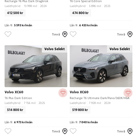
Recharge T6 Plus Dark Dragkrok
T6 Core Special Edition
Laddhybrid
13 998 mil
2024
Laddhybrid
5 896 mil
2025
412 500 kr
474 800 kr
Lån fr.
5 593 kr/mån
Lån fr.
6 433 kr/mån
Timrå
Timrå
Volvo Selekt
Volvo Selekt
Volvo XC60
Volvo XC60
T6 Plus Dark Edition
Recharge T6 Ultimate Dark/Pano/360K/H&K
Laddhybrid
7 156 mil
2025
Laddhybrid
7 928 mil
2024
514 800 kr
519 800 kr
Lån fr.
6 973 kr/mån
Lån fr.
7 040 kr/mån
Timrå
Timrå