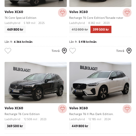
Volvo XC60
Volvo XC60
T6 Core Special Edition
Recharge T6 Core Edition/Tonade rutor
Laddhybrid
5 169 mil
2025
Laddhybrid
8 382 mil
2023
469 800 kr
412 800 kr
399 500 kr
Lån fr.
6 366 kr/mån
Lån fr.
5 418 kr/mån
Timrå
Timrå
Volvo XC60
Volvo XC60
Recharge T6 Core Edition
Recharge T6 II Plus Dark Edition.
Laddhybrid
12 508 mil
2023
Laddhybrid
12 185 mil
2024
369 500 kr
449 800 kr