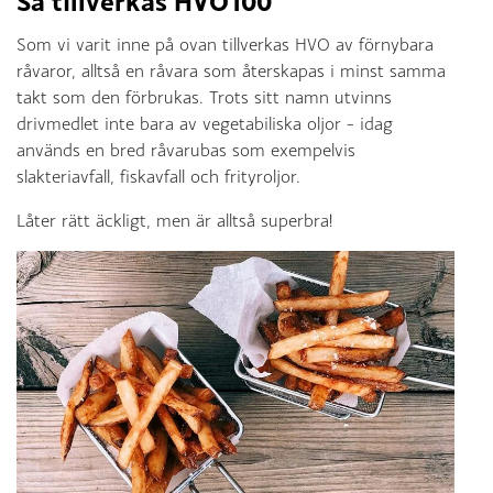
Så tillverkas HVO100
Som vi varit inne på ovan tillverkas HVO av förnybara
råvaror, alltså en råvara som återskapas i minst samma
takt som den förbrukas. Trots sitt namn utvinns
drivmedlet inte bara av vegetabiliska oljor – idag
används en bred råvarubas som exempelvis
slakteriavfall, fiskavfall och frityroljor.
Låter rätt äckligt, men är alltså superbra!