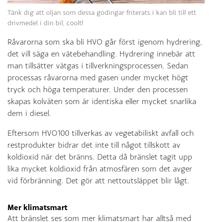
Tänk dig att oljan som dessa godingar friterats i kan bli till ett
drivmedel i din bil, coolt!
Råvarorna som ska bli HVO går först igenom hydrering,
det vill säga en vätebehandling. Hydrering innebär att
man tillsätter vätgas i tillverkningsprocessen. Sedan
processas råvarorna med gasen under mycket högt
tryck och höga temperaturer. Under den processen
skapas kolväten som är identiska eller mycket snarlika
dem i diesel.
Eftersom HVO100 tillverkas av vegetabiliskt avfall och
restprodukter bidrar det inte till något tillskott av
koldioxid när det bränns. Detta då bränslet tagit upp
lika mycket koldioxid från atmosfären som det avger
vid förbränning. Det gör att nettoutsläppet blir lågt.
Mer klimatsmart
Att bränslet ses som mer klimatsmart har alltså med