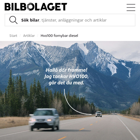
Sök bilar
, tjänster, anläggningar och artiklar
Start
/
Artiklar
/
Hvo100 fornybar diesel