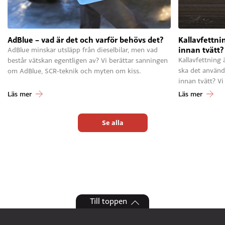
AdBlue – vad är det och varför behövs det?
Kallavfettni
innan tvätt?
AdBlue minskar utsläpp från dieselbilar, men vad
Kallavfettning 
består vätskan egentligen av? Vi berättar sanningen
ska det använd
om AdBlue, SCR-teknik och myten om kiss.
innan tvätt? Vi
Läs mer
Läs mer
Se alla
Till toppen