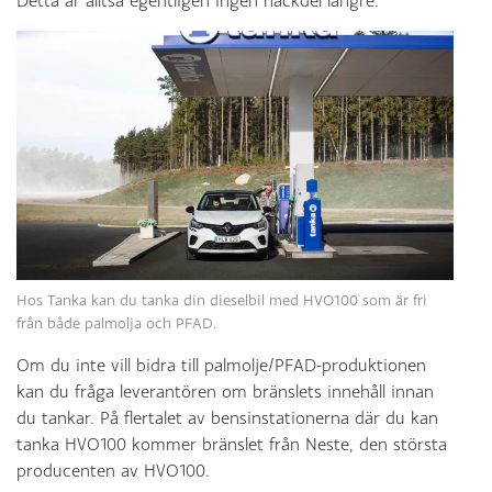
Detta är alltså egentligen ingen nackdel längre.
Hos Tanka kan du tanka din dieselbil med HVO100 som är fri
från både palmolja och PFAD.
Om du inte vill bidra till palmolje/PFAD-produktionen
kan du fråga leverantören om bränslets innehåll innan
du tankar. På flertalet av bensinstationerna där du kan
tanka HVO100 kommer bränslet från Neste, den största
producenten av HVO100.