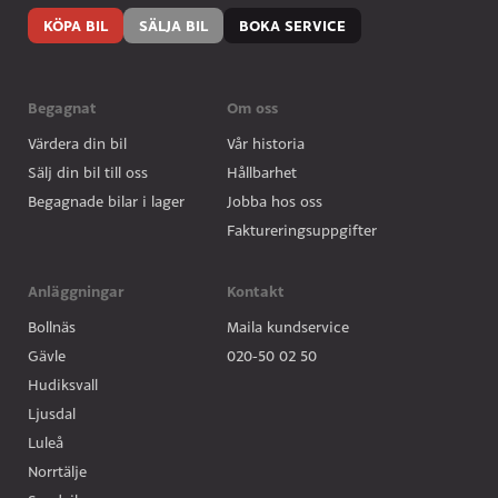
KÖPA BIL
SÄLJA BIL
BOKA SERVICE
Begagnat
Om oss
Värdera din bil
Vår historia
Sälj din bil till oss
Hållbarhet
Begagnade bilar i lager
Jobba hos oss
Faktureringsuppgifter
Anläggningar
Kontakt
Bollnäs
Maila kundservice
Gävle
020-50 02 50
Hudiksvall
Ljusdal
Luleå
Norrtälje