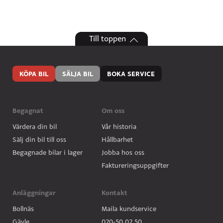
Till toppen
KÖPA BIL
SÄLJA BIL
BOKA SERVICE
Begagnat
Om oss
Värdera din bil
Vår historia
Sälj din bil till oss
Hållbarhet
Begagnade bilar i lager
Jobba hos oss
Faktureringsuppgifter
Anläggningar
Kontakt
Bollnäs
Maila kundservice
Gävle
020-50 02 50