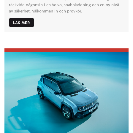
räckvidd någonsin i en Volvo, snabbladdning och en ny nivå
av säkerhet. Välkommen in och provkör.
LÄS MER