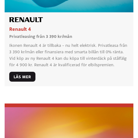
Renault 4
Privatleasing från 3 390 kr/mån
Ikonen Renault 4 är tillbaka – nu helt elektrisk. Privatleasa från
3 390 kr/mån eller finansiera med smarta billån till 0% ränta.
Vid köp av ny Renault 4 kan du köpa till vinterdäck på stålfälg
för 4 900 kr. Renault 4 är kvalificerad för elbilspremien.
LÄS MER