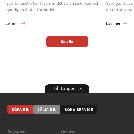
Njae, faktiskt inte. Tyvärr är det sällan så enkelt och
Sverige. Krave
egentligen är det förbjudet.
nu måste vara
Läs mer
Läs mer
Se alla
Till toppen
KÖPA BIL
SÄLJA BIL
BOKA SERVICE
Begagnat
Om oss