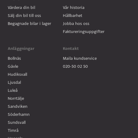
Värdera din bil
Vår historia
Sälj din bil till oss
Hållbarhet
Begagnade bilar i lager
Jobba hos oss
Faktureringsuppgifter
Anläggningar
Kontakt
Bollnäs
Maila kundservice
Gävle
020-50 02 50
Hudiksvall
Ljusdal
Luleå
Norrtälje
Sandviken
Söderhamn
Sundsvall
Timrå