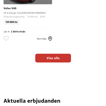
Volvo V40
D3 R-Design Edt(DRAGKROK/VÄRMARE)
Förbränningsmotor
15 476 mil
2019
159 800 kr
Lån fr.
2 360 kr/mån
Norrtälje
Visa alla
Aktuella erbjudanden