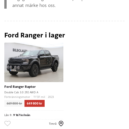
annat märke hos oss.
Ford Ranger i lager
Ford Ranger Raptor
Double Cab 3.0 292 AWD A
Förbränningsmotor
11 131 mil
2023
669 800 kr
649 800 kr
Lån fr.
9 167 kr/mån
Timrå