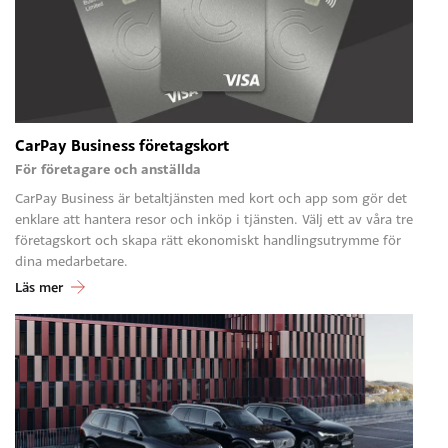
CarPay Business företagskort
För företagare och anställda
CarPay Business är betaltjänsten med kort och app som gör det
enklare att hantera resor och inköp i tjänsten. Välj ett av våra tre
företagskort och skapa rätt ekonomiskt handlingsutrymme för
dina medarbetare.
Läs mer