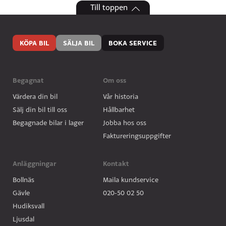
Till toppen
KÖPA BIL
SÄLJA BIL
BOKA SERVICE
Begagnat
Om oss
Värdera din bil
Vår historia
Sälj din bil till oss
Hållbarhet
Begagnade bilar i lager
Jobba hos oss
Faktureringsuppgifter
Anläggningar
Kontakt
Bollnäs
Maila kundservice
Gävle
020-50 02 50
Hudiksvall
Ljusdal