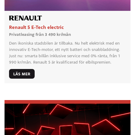
Renault 5 E-Tech electric
Privatleasing från 3 490 kr/mån
Den ikoniska stadsbilen är tillbaka. Nu helt elektrisk med en
innovativ E-Tech-motor, ett nytt batteri och snabbladdning.
Just nu: smarta billån inklusive service med 0% ränta, från 1
990 kr/mån. Renault 5 är kvalificerad för elbilspremien.
LÄS MER