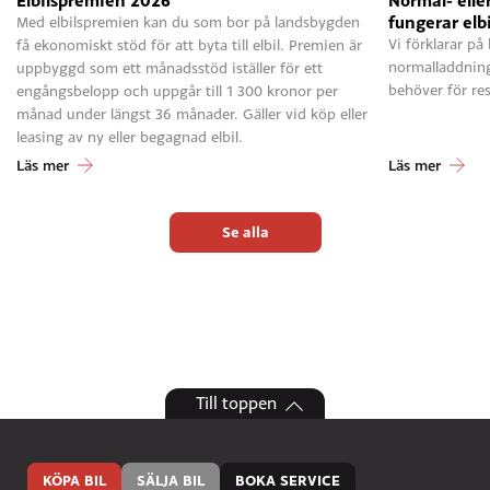
fungerar elb
Med elbilspremien kan du som bor på landsbygden
Vi förklarar på
få ekonomiskt stöd för att byta till elbil. Premien är
normalladdnin
uppbyggd som ett månadsstöd iställer för ett
behöver för res
engångsbelopp och uppgår till 1 300 kronor per
månad under längst 36 månader. Gäller vid köp eller
leasing av ny eller begagnad elbil.
Läs mer
Läs mer
Se alla
Till toppen
KÖPA BIL
SÄLJA BIL
BOKA SERVICE