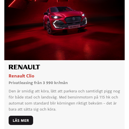
Renault Clio
Privatleasing från 3 990 kr/mån
Den är smidig att köra, lätt att parkera och samtidigt pigg nog
för både stad och landsväg. Med bensinmotorn på 115 hk och
automat som standard blir körningen riktigt bekväm – det är
bara att sätta sig och köra.
LÄS MER