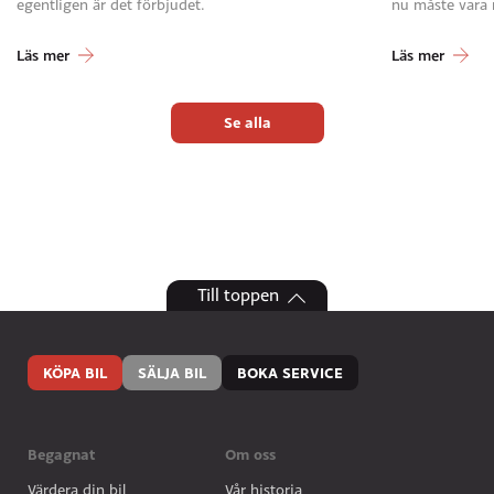
egentligen är det förbjudet.
nu måste vara
Läs mer
Läs mer
Se alla
Till toppen
KÖPA BIL
SÄLJA BIL
BOKA SERVICE
Begagnat
Om oss
Värdera din bil
Vår historia