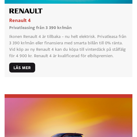
Renault 4
Privatleasing från 3 390 kr/mån
Ikonen Renault 4 är tillbaka – nu helt elektrisk. Privatleasa från
3 390 kr/mån eller finansiera med smarta billån till 0% ränta.
Vid köp av ny Renault 4 kan du köpa till vinterdäck på stålfälg
för 4 900 kr. Renault 4 är kvalificerad för elbilspremien.
LÄS MER