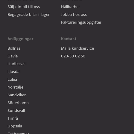
Sälj din bil till oss
Hållbarhet
Begagnade bilar i lager
Jobba hos oss
Faktureringsuppgifter
Anläggningar
Kontakt
Bollnäs
Maila kundservice
Gävle
020-50 02 50
Hudiksvall
Ljusdal
Luleå
Norrtälje
Sandviken
Söderhamn
Sundsvall
Timrå
Uppsala
Östhammar