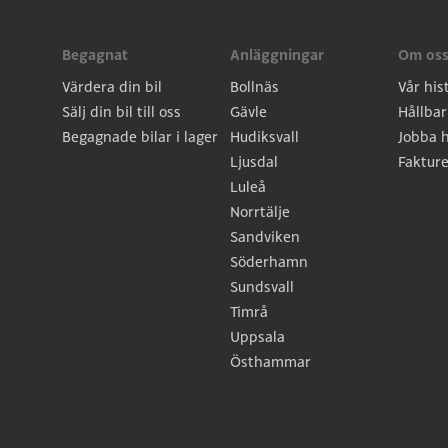
Begagnat
Anläggningar
Om os
Värdera din bil
Bollnäs
Vår his
Sälj din bil till oss
Gävle
Hållbar
Begagnade bilar i lager
Hudiksvall
Jobba h
Ljusdal
Fakture
Luleå
Norrtälje
Sandviken
Söderhamn
Sundsvall
Timrå
Uppsala
Östhammar