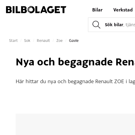
Bilar
Verkstad
Sök bilar
, tjä
Start
/
Sok
/
Renault
/
Zoe
/
Gavle
Nya och begagnade Rena
Här hittar du nya och begagnade Renault ZOE i lage