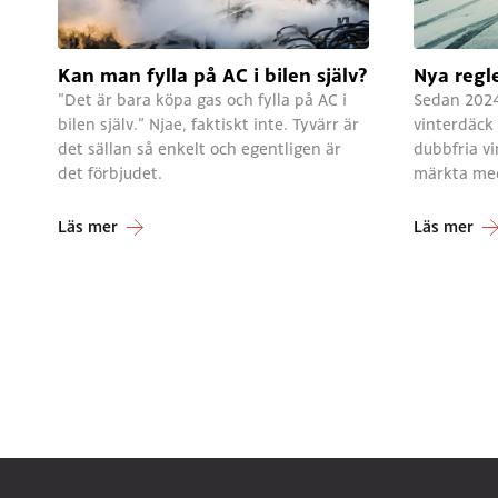
Kan man fylla på AC i bilen själv?
Nya regle
”Det är bara köpa gas och fylla på AC i
Sedan 2024 
bilen själv.” Njae, faktiskt inte. Tyvärr är
vinterdäck 
det sällan så enkelt och egentligen är
dubbfria v
det förbjudet.
märkta me
Läs mer
Läs mer