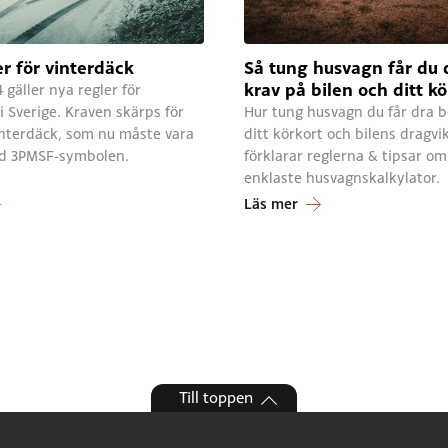
r för vinterdäck
Så tung husvagn får du 
krav på bilen och ditt kö
gäller nya regler för
i Sverige. Kraven skärps för
Hur tung husvagn du får dra b
interdäck, som nu måste vara
ditt körkort och bilens dragvik
d 3PMSF-symbolen.
förklarar reglerna & tipsar om
enklaste husvagnskalkylator.
Läs mer
Till toppen