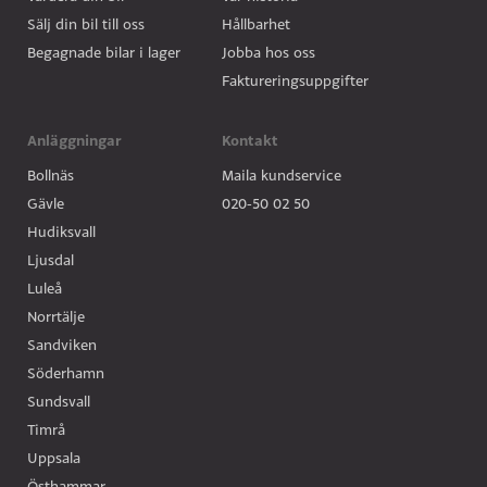
Sälj din bil till oss
Hållbarhet
Begagnade bilar i lager
Jobba hos oss
Faktureringsuppgifter
Anläggningar
Kontakt
Bollnäs
Maila kundservice
Gävle
020-50 02 50
Hudiksvall
Ljusdal
Luleå
Norrtälje
Sandviken
Söderhamn
Sundsvall
Timrå
Uppsala
Östhammar