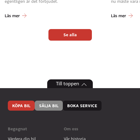
egentligen är det förbjudet.
nu måste vara
Läs mer
Läs mer
Se alla
Till toppen
KÖPA BIL
SÄLJA BIL
BOKA SERVICE
Begagnat
Om oss
Värdera din bil
Vår historia