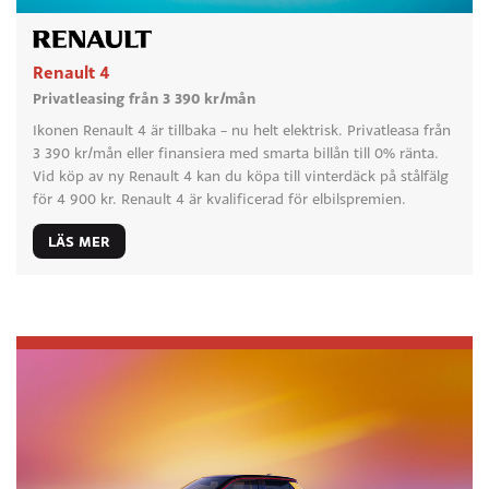
Renault 4
Privatleasing från 3 390 kr/mån
Ikonen Renault 4 är tillbaka – nu helt elektrisk. Privatleasa från
3 390 kr/mån eller finansiera med smarta billån till 0% ränta.
Vid köp av ny Renault 4 kan du köpa till vinterdäck på stålfälg
för 4 900 kr. Renault 4 är kvalificerad för elbilspremien.
LÄS MER