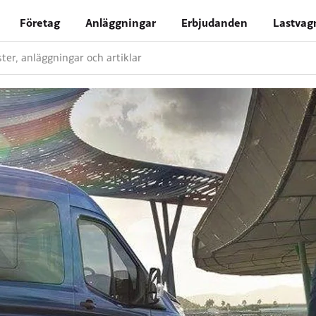
Företag
Anläggningar
Erbjudanden
Lastvag
nster, anläggningar och artiklar