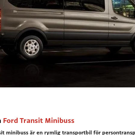
a
Ford Transit Minibuss
it minibuss är en rymlig transportbil för persontransp