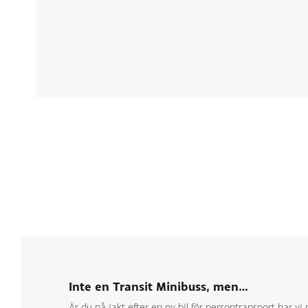
Inte en Transit Minibuss, men…
Är du på jakt efter en ny bil för persontransport har vi