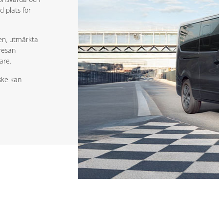
 plats för
en, utmärkta
resan
are.
ske kan