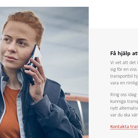
Få hjälp at
Vi vet att det
sig för en vi
transportbil h
vara en rimlig
Ring oss idag
kunniga transp
nytt alternati
var du ska vän
Kontakta tran