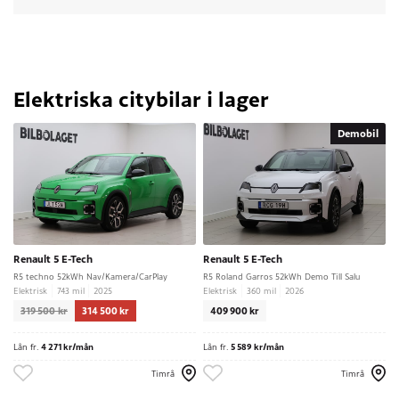
Elektriska citybilar i lager
Demobil
Renault 5 E-Tech
Renault 5 E-Tech
R5 techno 52kWh Nav/Kamera/CarPlay
R5 Roland Garros 52kWh Demo Till Salu
Elektrisk
743 mil
2025
Elektrisk
360 mil
2026
319 500 kr
314 500 kr
409 900 kr
Lån fr.
4 271 kr/mån
Lån fr.
5 589 kr/mån
Timrå
Timrå