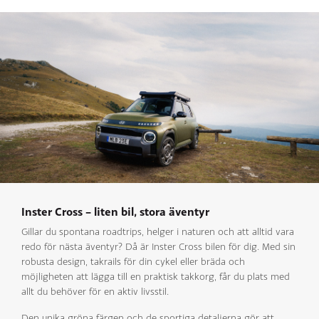
Inster Cross – liten bil, stora äventyr
Gillar du spontana roadtrips, helger i naturen och att alltid vara
redo för nästa äventyr? Då är Inster Cross bilen för dig. Med sin
robusta design, takrails för din cykel eller bräda och
möjligheten att lägga till en praktisk takkorg, får du plats med
allt du behöver för en aktiv livsstil.
Den unika gröna färgen och de sportiga detaljerna gör att