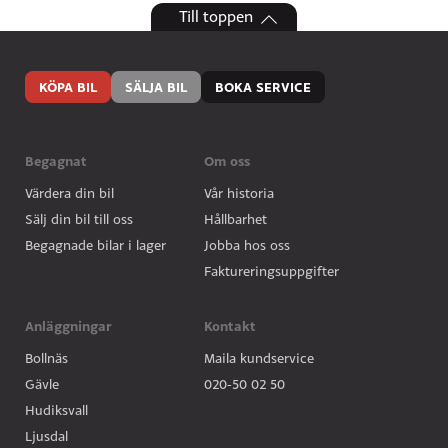
Till toppen
KÖPA BIL
SÄLJA BIL
BOKA SERVICE
Begagnat
Om oss
Värdera din bil
Vår historia
Sälj din bil till oss
Hållbarhet
Begagnade bilar i lager
Jobba hos oss
Faktureringsuppgifter
Anläggningar
Kontakt
Bollnäs
Maila kundservice
Gävle
020-50 02 50
Hudiksvall
Ljusdal