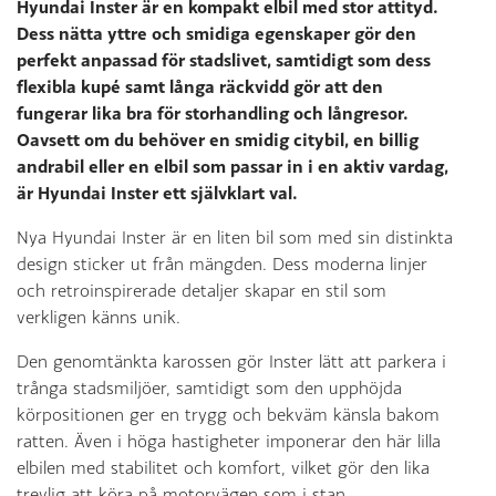
Hyundai Inster är en kompakt elbil med stor attityd.
Dess nätta yttre och smidiga egenskaper gör den
perfekt anpassad för stadslivet, samtidigt som dess
flexibla kupé samt långa räckvidd gör att den
fungerar lika bra för storhandling och långresor.
Oavsett om du behöver en smidig citybil, en billig
andrabil eller en elbil som passar in i en aktiv vardag,
är Hyundai Inster ett självklart val.
Nya Hyundai Inster är en liten bil som med sin distinkta
design sticker ut från mängden. Dess moderna linjer
och retroinspirerade detaljer skapar en stil som
verkligen känns unik.
Den genomtänkta karossen gör Inster lätt att parkera i
trånga stadsmiljöer, samtidigt som den upphöjda
körpositionen ger en trygg och bekväm känsla bakom
ratten. Även i höga hastigheter imponerar den här lilla
elbilen med stabilitet och komfort, vilket gör den lika
trevlig att köra på motorvägen som i stan.