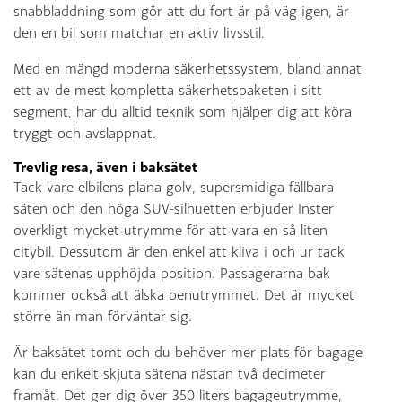
snabbladdning som gör att du fort är på väg igen, är
den en bil som matchar en aktiv livsstil.
Med en mängd moderna säkerhetssystem, bland annat
ett av de mest kompletta säkerhetspaketen i sitt
segment, har du alltid teknik som hjälper dig att köra
tryggt och avslappnat.
Trevlig resa, även i baksätet
Tack vare elbilens plana golv, supersmidiga fällbara
säten och den höga SUV-silhuetten erbjuder Inster
overkligt mycket utrymme för att vara en så liten
citybil. Dessutom är den enkel att kliva i och ur tack
vare sätenas upphöjda position. Passagerarna bak
kommer också att älska benutrymmet. Det är mycket
större än man förväntar sig.
Är baksätet tomt och du behöver mer plats för bagage
kan du enkelt skjuta sätena nästan två decimeter
framåt. Det ger dig över 350 liters bagageutrymme,