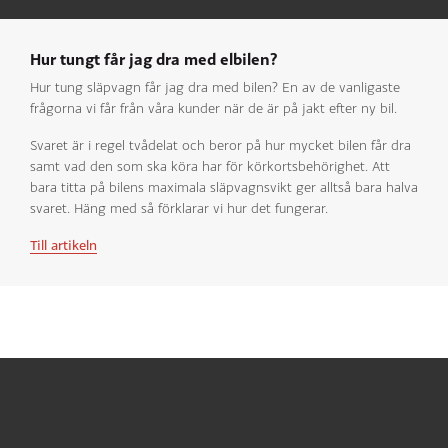
Hur tungt får jag dra med elbilen?
Hur tung släpvagn får jag dra med bilen? En av de vanligaste
frågorna vi får från våra kunder när de är på jakt efter ny bil.
Svaret är i regel tvådelat och beror på hur mycket bilen får dra
samt vad den som ska köra har för körkortsbehörighet. Att
bara titta på bilens maximala släpvagnsvikt ger alltså bara halva
svaret. Häng med så förklarar vi hur det fungerar.
Till artikeln