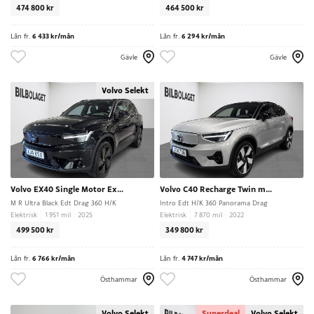
474 800 kr
464 500 kr
Lån fr.
6 433 kr/mån
Lån fr.
6 294 kr/mån
Gävle
Gävle
Volvo Selekt
Volvo EX40 Single Motor Extended Range
Volvo C40 Recharge Twin motor
M R Ultra Black Edt Drag 360 H/K
Intro Edt H/K 360 Panorama Drag
Elektrisk
1 951 mil
2025
Elektrisk
7 870 mil
2022
499 500 kr
349 800 kr
Lån fr.
6 766 kr/mån
Lån fr.
4 747 kr/mån
Östhammar
Östhammar
Volvo Selekt
Superdeal
Volvo Selekt