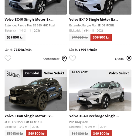
Volvo EC40 Single Motor Extended Range
Volvo EX40 Single Motor Extended Range
ExtendedRange Plus SE 360 H/K Pixel
ExtendedRange Plus SE DEMOBIL
Elektrisk
1 443 mil
2026
Elektrisk
684 mil
2026
539 800 kr
579 800 kr
509 800 kr
Lån fr.
7 310 kr/mån
Lån fr.
6 905 kr/mån
Östhammar
Ljusdal
Demobil
Volvo Selekt
Volvo Selekt
Volvo EX40 Single Motor Extended Range
Volvo XC40 Recharge Single Motor Extended Range
M R Plus Black Edt DEMOBIL
Plus Dragkrok
Elektrisk
545 mil
2026
Elektrisk
10 591 mil
2024
559 500 kr
549 500 kr
364 800 kr
349 500 kr