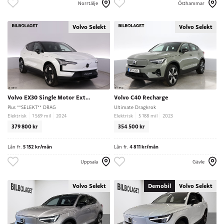
Norrtälje
Östhammar
Volvo Selekt
Volvo Selekt
Volvo EX30 Single Motor Extended Range
Volvo C40 Recharge
Plus **SELEKT** DRAG
Ultimate Dragkrok
Elektrisk
1 569 mil
2024
Elektrisk
5 188 mil
2023
379 800 kr
354 500 kr
Lån fr.
5 152 kr/mån
Lån fr.
4 811 kr/mån
Uppsala
Gävle
Volvo Selekt
Demobil
Volvo Selekt