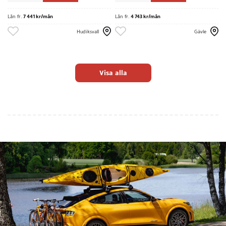
Lån fr.
7 441 kr/mån
Lån fr.
4 743 kr/mån
Hudiksvall
Gävle
Visa alla