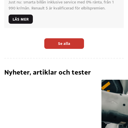
Just nu: smarta billån inklusive service med 0% ränta, från 1
990 kr/mån. Renault 5 är kvalificerad för elbilspremien.
LÄS MER
Se alla
Nyheter, artiklar och tester