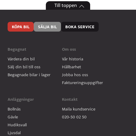
Till toppen
KÖPA BIL
SÄLJA BIL
BOKA SERVICE
Begagnat
Om oss
Värdera din bil
Vår historia
Sälj din bil till oss
Hållbarhet
Begagnade bilar i lager
Jobba hos oss
Faktureringsuppgifter
Anläggningar
Kontakt
Bollnäs
Maila kundservice
Gävle
020-50 02 50
Hudiksvall
Ljusdal