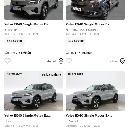
Volvo EX40 Single Motor Extended Range
Volvo EX40 Single Motor Extended Range
R Plus Edt
M R Ultra Black Dragkrok
Elektrisk
3 265 mil
2025
Elektrisk
3 871 mil
2025
448 500 kr
479 500 kr
Lån fr.
6 079 kr/mån
Lån fr.
6 497 kr/mån
Hudiksvall
Bollnäs
Volvo Selekt
Volvo EX40 Single Motor Extended Range
Volvo EX40 Single Motor Extended Range
Ultra
R Plus Edt
Elektrisk
2 699 mil
2025
Elektrisk
2 047 mil
2025