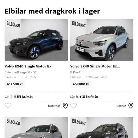
Elbilar med dragkrok i lager
Volvo EX40 Single Motor Extended Range
Volvo EX40 Single Motor Extended Range
ExtendedRange Plus SE
R Plus Edt
Elektrisk
0 mil
2027
Elektrisk
2 806 mil
2025
617 500 kr
459 800 kr
Lån fr.
8 358 kr/mån
Lån fr.
6 231 kr/mån
Norrtälje
Bollnäs