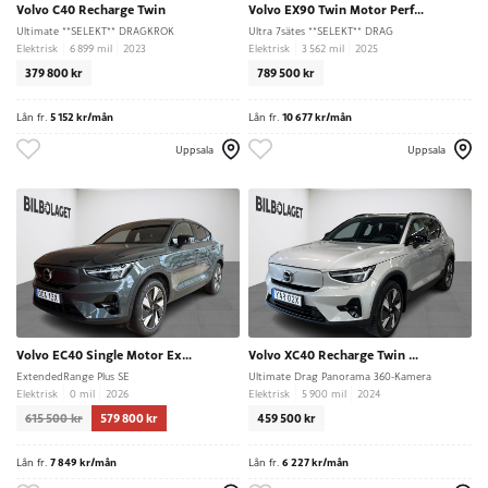
Volvo C40 Recharge Twin
Volvo EX90 Twin Motor Performance 7-seater
Ultimate **SELEKT** DRAGKROK
Ultra 7sätes **SELEKT** DRAG
Elektrisk
6 899 mil
2023
Elektrisk
3 562 mil
2025
379 800 kr
789 500 kr
Lån fr.
5 152 kr/mån
Lån fr.
10 677 kr/mån
Uppsala
Uppsala
Volvo EC40 Single Motor Extended Range
Volvo XC40 Recharge Twin motor
ExtendedRange Plus SE
Ultimate Drag Panorama 360-Kamera
Elektrisk
0 mil
2026
Elektrisk
5 900 mil
2024
615 500 kr
579 800 kr
459 500 kr
Lån fr.
7 849 kr/mån
Lån fr.
6 227 kr/mån