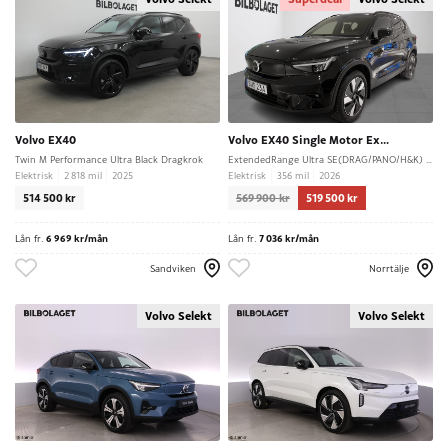
Volvo EX40
Volvo EX40 Single Motor Extended Range
Twin M Performance Ultra Black Dragkrok
ExtendedRange Ultra SE(DRAG/PANO/H&K) * SUPERDEAL *
Elektrisk
2 818 mil
2025
Elektrisk
356 mil
2026
514 500 kr
569 900 kr
519 500 kr
Lån fr.
6 969 kr/mån
Lån fr.
7 036 kr/mån
Sandviken
Norrtälje
Volvo Selekt
Volvo Selekt