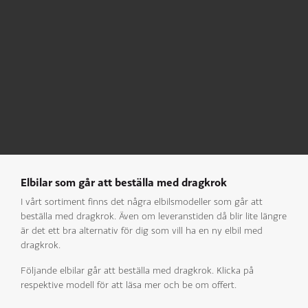
Elbilar som går att beställa med dragkrok
I vårt sortiment finns det några elbilsmodeller som går att
beställa med dragkrok. Även om leveranstiden då blir lite längre
är det ett bra alternativ för dig som vill ha en ny elbil med
dragkrok.
Följande elbilar går att beställa med dragkrok. Klicka på
respektive modell för att läsa mer och be om offert.