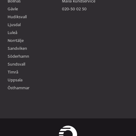
Bollnäs
Maila kundservice
Gävle
020-50 02 50
Hudiksvall
Ljusdal
Luleå
Norrtälje
Sandviken
Söderhamn
Sundsvall
Timrå
Uppsala
Östhammar