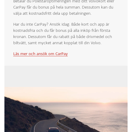
Betalar du Polestaroptimeringen med ditt Volvokort eller
CarPay får du bonus på hela summan. Dessutom kan du
välja att kostnadsfritt dela upp betalningen.
Har du inte CarPay? Ansök idag. Både kort och app är
kostnadsfria och du får bonus på alla inköp från första
kronan. Dessutom får du rabatt på både drivmedel och
biltvätt, samt mycket annat kopplat till din Volvo.
Läs mer och ansök om CarPay