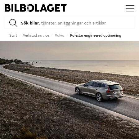
Sök bilar
, tjänster, anläggningar och artiklar
Start
/
Verkstad service
/
Volvo
/
Polestar engineered optimering