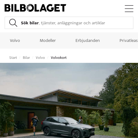
Sök bilar
, tjänster, anläggningar och artiklar
Volvo
Modeller
Erbjudanden
Privatlea
Start
/
Bilar
/
Volvo
/
Volvokort