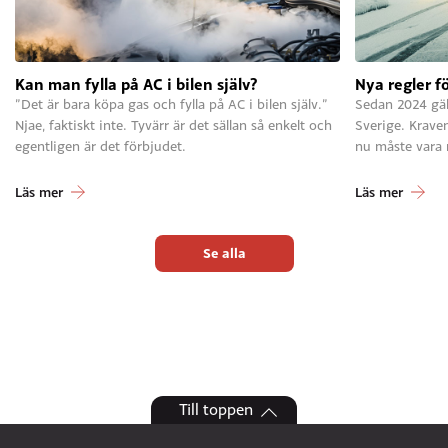
Kan man fylla på AC i bilen själv?
Nya regler f
”Det är bara köpa gas och fylla på AC i bilen själv.”
Sedan 2024 gäll
Njae, faktiskt inte. Tyvärr är det sällan så enkelt och
Sverige. Krave
egentligen är det förbjudet.
nu måste vara
Läs mer
Läs mer
Se alla
Till toppen