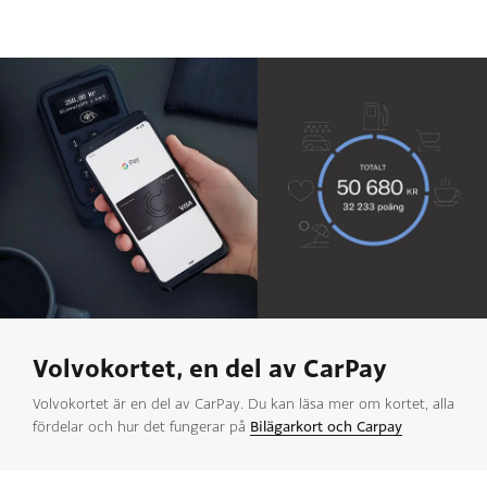
Volvokortet, en del av CarPay
Volvokortet är en del av CarPay. Du kan läsa mer om kortet, alla
fördelar och hur det fungerar på
Bilägarkort och Carpay