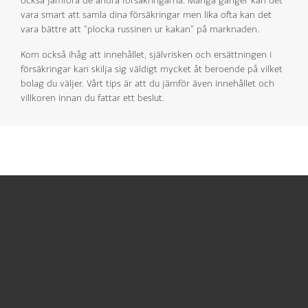
också jämföra de andra försäkringarna. Många gånger kan det
vara smart att samla dina försäkringar men lika ofta kan det
vara bättre att ”plocka russinen ur kakan” på marknaden.
Kom också ihåg att innehållet, självrisken och ersättningen i
försäkringar kan skilja sig väldigt mycket åt beroende på vilket
bolag du väljer. Vårt tips är att du jämför även innehållet och
villkoren innan du fattar ett beslut.