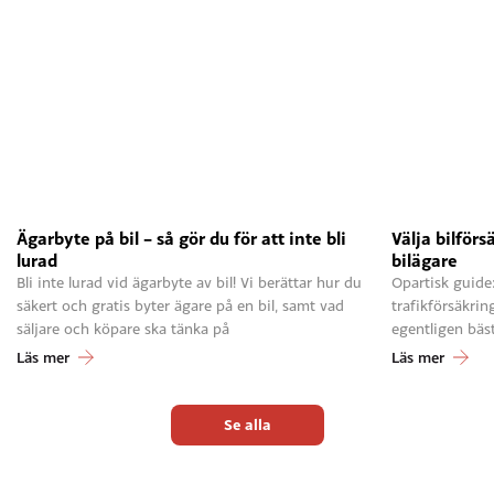
Ägarbyte på bil – så gör du för att inte bli
Välja bilförs
lurad
bilägare
Bli inte lurad vid ägarbyte av bil! Vi berättar hur du
Opartisk guide:
säkert och gratis byter ägare på en bil, samt vad
trafikförsäkrin
säljare och köpare ska tänka på
egentligen bäst
Läs mer
Läs mer
Se alla