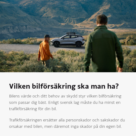
Vilken bilförsäkring ska man ha?
Bilens värde och ditt behov av skydd styr vilken bilförsäkring
som passar dig bäst. Enligt svensk lag måste du ha minst en
trafikförsäkring för din bil.
Trafikförsäkringen ersätter alla personskador och sakskador du
orsakar med bilen, men däremot inga skador på din egen bil.