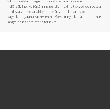
Vill du skydda din egen bil ska du teckna halv- eller
helförsäkring. Helförsäkring ger dig maximalt skydd och passar
de flesta vars bil är äldre än tre år. Om bilen är ny och har
vagnskadegaranti räcker en halvförsäkring, lika så när den inte
längre anses värd att helförsäkra.