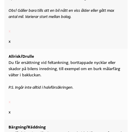
Obs! Gäller bara tills att en bil nått en viss ålder eller gått max
antal mil. Varierar stort mellan bolag.
x
x
Allrisk/Drulle
Du får ersättning vid feltankning, borttappade nycklar eller
skador på bilens inredning, till exempel om en burk målarfärg
välter i bakluckan.
P.S. Ingår inte alltid i halvförsäkringen.
x
x
Bärgning/Räddning