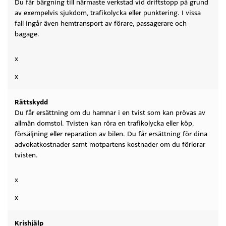
Du får bärgning till närmaste verkstad vid driftstopp på grund
av exempelvis sjukdom, trafikolycka eller punktering. I vissa
fall ingår även hemtransport av förare, passagerare och
bagage.
x
x
Rättskydd
Du får ersättning om du hamnar i en tvist som kan prövas av
allmän domstol. Tvisten kan röra en trafikolycka eller köp,
försäljning eller reparation av bilen. Du får ersättning för dina
advokatkostnader samt motpartens kostnader om du förlorar
tvisten.
x
x
Krishjälp