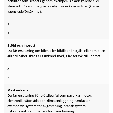
bakrutor som skadats genom exempelvis skadegörelse eller
stenskott. Skador på glastak eller taklucka ersätts ej (kräver
vagnskadeförsäkring).
x
x
Stöld och inbrott
Du får ersättning om bilen eller biltillbehör stjäls, eller om bilen
eller tillbehör skadas i samband med, eller försök till, inbrott.
x
x
Maskinskada
Du får ersättning för plötsliga fel som påverkar motor,
elektronik, växellåda och klimatanläggning. Omfattar
exempelvis system för avgasrening, bränslesystem,
hybridteknik samt batteri för framdrivning.