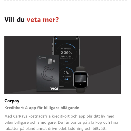
Har du frågor, kontakta din säljare eller kundtjänst.
Vill du
veta mer?
Carpay
Kreditkort & app för billigare bilägande
Med CarPays kostnadsfria kreditkort och app blir ditt liv med
bilen billigare och smidigare. Du får bonus på alla köp och fina
rabatter på bland annat drivmedel, laddning och biltvätt.