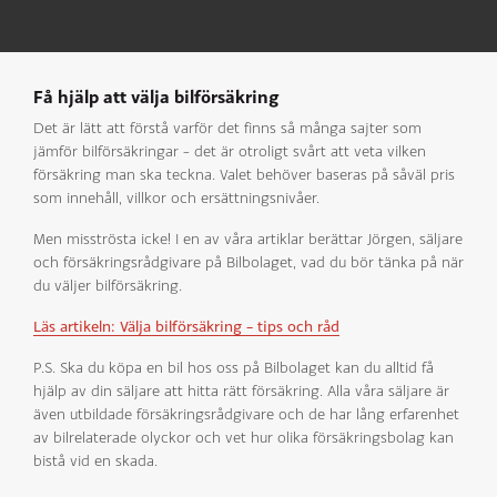
Få hjälp att välja bilförsäkring
Det är lätt att förstå varför det finns så många sajter som
jämför bilförsäkringar – det är otroligt svårt att veta vilken
försäkring man ska teckna. Valet behöver baseras på såväl pris
som innehåll, villkor och ersättningsnivåer.
Men misströsta icke! I en av våra artiklar berättar Jörgen, säljare
och försäkringsrådgivare på Bilbolaget, vad du bör tänka på när
du väljer bilförsäkring.
Läs artikeln: Välja bilförsäkring – tips och råd
P.S. Ska du köpa en bil hos oss på Bilbolaget kan du alltid få
hjälp av din säljare att hitta rätt försäkring. Alla våra säljare är
även utbildade försäkringsrådgivare och de har lång erfarenhet
av bilrelaterade olyckor och vet hur olika försäkringsbolag kan
bistå vid en skada.